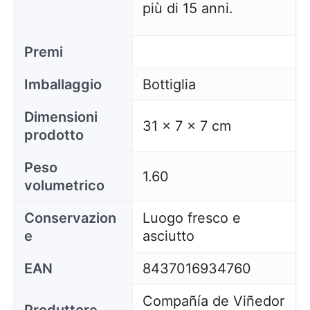
più di 15 anni.
Premi
Imballaggio
Bottiglia
Dimensioni
31 x 7 x 7 cm
prodotto
Peso
1.60
volumetrico
Conservazion
Luogo fresco e
e
asciutto
EAN
8437016934760
Compañía de Viñedor