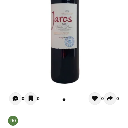
Opiniones - In questo momento non ci sono commenti. Pot
0
0
0
0
90