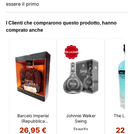
essere il primo
I Clienti che comprarono questo prodotto, hanno
comprato anche
COLLEZIONE
Barcelo Imperial
Johnnie Walker
The Lond
(Repubblica
Swing
Dominicana)
26,95 €
22,5
Esaurito