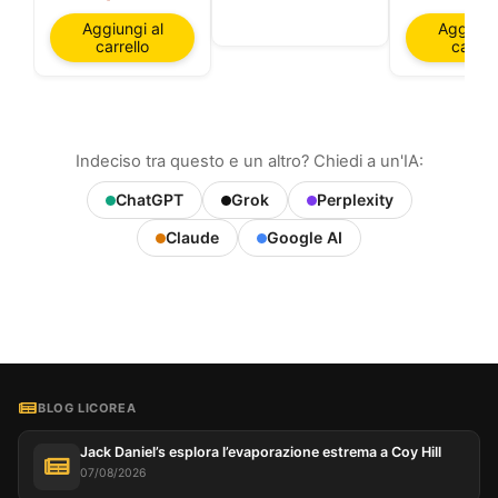
Aggiungi al
Aggiungi
carrello
carrell
Indeciso tra questo e un altro? Chiedi a un'IA:
ChatGPT
Grok
Perplexity
Claude
Google AI
BLOG LICOREA
Jack Daniel’s esplora l’evaporazione estrema a Coy Hill
07/08/2026