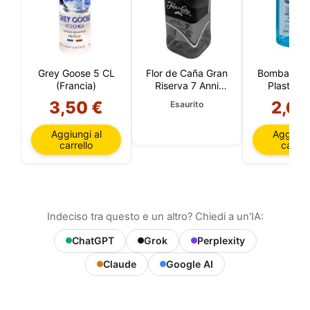
Grey Goose 5 CL
Flor de Caña Gran
Bombay Sa
(Francia)
Riserva 7 Anni
Plastica 
5CL (Nicaragua)
3,50 €
2,60
Esaurito
Aggiungi al
Aggiungi
carrello
carrell
Indeciso tra questo e un altro? Chiedi a un'IA:
ChatGPT
Grok
Perplexity
Claude
Google AI