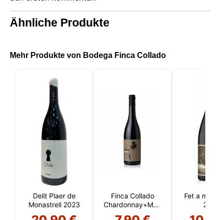
Ähnliche Produkte
Mehr Produkte von Bodega Finca Collado
Delit Plaer de
Finca Collado
Fet a ma C
Monastrell 2023
Chardonnay+Moscatell
2022
2024
20,90 €
7,90 €
10,6