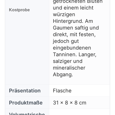
getrockneten Blüten
und einem leicht
Kostprobe
würzigen
Hintergrund. Am
Gaumen saftig und
direkt, mit festen,
jedoch gut
eingebundenen
Tanninen. Langer,
salziger und
mineralischer
Abgang.
Präsentation
Flasche
Produktmaße
31 x 8 x 8 cm
Diese Website verwendet Cookies
Unsere Website verwendet Cookies, die
Volumetrische
Informationen in Ihrem Browser und auf Ihrem Gerät