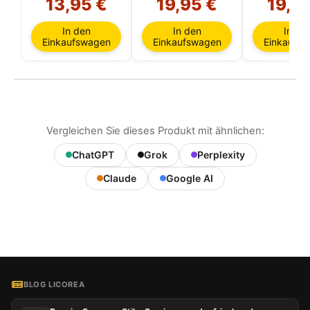
13,95 €
19,95 €
19,9
In den
In den
In de
Einkaufswagen
Einkaufswagen
Einkaufs
Vergleichen Sie dieses Produkt mit ähnlichen:
ChatGPT
Grok
Perplexity
Claude
Google AI
BLOG LICOREA