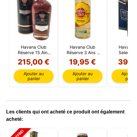
Havana Club
Havana Club
Havana 
Réserve 15 Ains
Réserve 3 Ans 1
Seleccio
(Cuba)
Litre (Cuba)
Maestros 
215,00 €
19,95 €
39,5
Ajouter au
Ajouter au
Ajouter
panier
panier
panie
Les clients qui ont acheté ce produit ont également
acheté:
OFFRE!