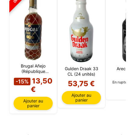
Brugal Añejo
Gulden Draak 33
Arecha A
(République
CL (24 unités)
Dominicaine)
13,50
-15%
53,75 €
En rupture d
€
Ajouter au
panier
Ajouter au
panier