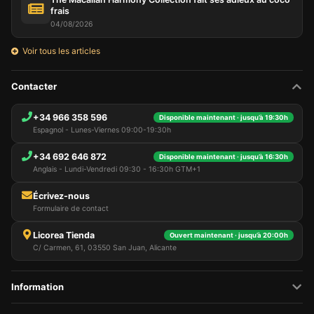
frais
04/08/2026
Voir tous les articles
Contacter
+34 966 358 596
Disponible maintenant · jusqu’à 19:30h
Espagnol - Lunes-Viernes 09:00-19:30h
+34 692 646 872
Disponible maintenant · jusqu’à 16:30h
Anglais - Lundi-Vendredi 09:30 - 16:30h GTM+1
Écrivez-nous
Formulaire de contact
Licorea Tienda
Ouvert maintenant · jusqu’à 20:00h
C/ Carmen, 61, 03550 San Juan, Alicante
Information