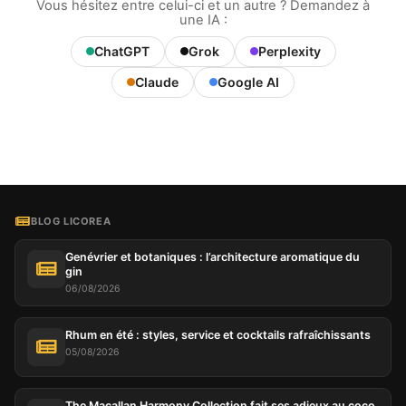
Vous hésitez entre celui-ci et un autre ? Demandez à
une IA :
ChatGPT
Grok
Perplexity
Claude
Google AI
BLOG LICOREA
Genévrier et botaniques : l’architecture aromatique du
gin
06/08/2026
Rhum en été : styles, service et cocktails rafraîchissants
05/08/2026
The Macallan Harmony Collection fait ses adieux au coco