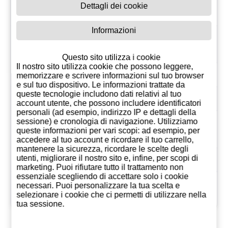
Peso
2.10
Dettagli dei cookie
volumetrico
Informazioni
Conservazion
Luogo fresco e
e
asciutto
Questo sito utilizza i cookie
Il nostro sito utilizza cookie che possono leggere,
EAN
8410045116369
memorizzare e scrivere informazioni sul tuo browser
e sul tuo dispositivo. Le informazioni trattate da
queste tecnologie includono dati relativi al tuo
Produttore
Havana Club
account utente, che possono includere identificatori
personali (ad esempio, indirizzo IP e dettagli della
Proporzione 1
sessione) e cronologia di navigazione. Utilizziamo
21.35
queste informazioni per vari scopi: ad esempio, per
Litro EUR
accedere al tuo account e ricordare il tuo carrello,
mantenere la sicurezza, ricordare le scelte degli
Paese
Cuba
utenti, migliorare il nostro sito e, infine, per scopi di
marketing. Puoi rifiutare tutto il trattamento non
essenziale scegliendo di accettare solo i cookie
mercoledì 03 giugno,
necessari. Puoi personalizzare la tua scelta e
Dal
selezionare i cookie che ci permetti di utilizzare nella
2026
tua sessione.