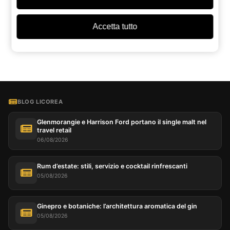
ChatGPT
Grok
Perplexity
Claude
Google AI
Accetta tutto
BLOG LICOREA
Glenmorangie e Harrison Ford portano il single malt nel
travel retail
06/08/2026
Rum d’estate: stili, servizio e cocktail rinfrescanti
05/08/2026
Ginepro e botaniche: l’architettura aromatica del gin
05/08/2026