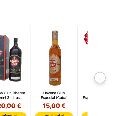
COLLEZIONE
›
a Club Riserva
Havana Club
Havana Añejo
Anni 3 Litros
Especial (Cuba)
Especial 5 CL (Cub
(Cuba)
20,00 €
15,00 €
1,95 €
ggiungi al
Aggiungi al
Aggiungi al