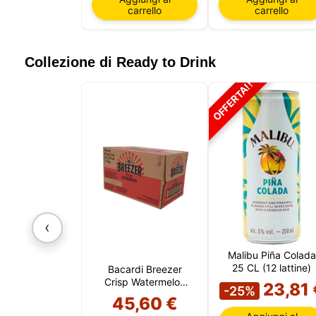
carrello
carrello
Collezione di Ready to Drink
OFFERTA!!
‹
Malibu Piña Colada
25 CL (12 lattine)
Bacardi Breezer
Il nostr
Crisp Watermelon
23,81 
informaz
-25%
(24 Bottiglie)
45,60 €
queste t
includer