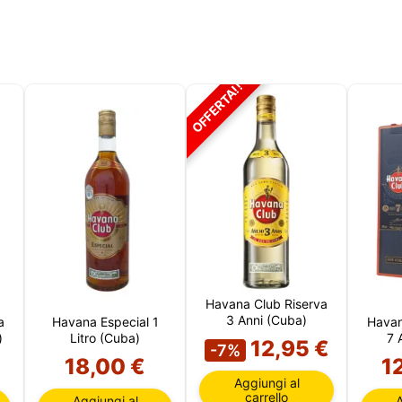
OFFERTA!!
Havana Club Riserva
3 Anni (Cuba)
a
Havana Especial 1
Havan
)
Litro (Cuba)
7 
12,95 €
-7%
18,00 €
1
Aggiungi al
carrello
Aggiungi al
A