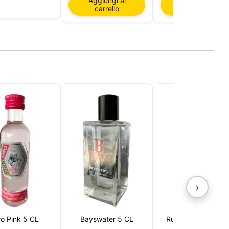
Aggiungi al
Aggiungi al
 per
carrello
carrello
rello,
ro sito
lizzare
›
ro Pink 5 CL
Bayswater 5 CL
Russian Standard 
CL (Russia)