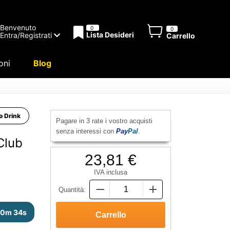
Benvenuto
0
0
Lista Desideri
Entra/Registrati
Carrello
oni
Blog
to Drink
Pagare in 3 rate i vostro acquisti
senza interessi con
Pay
Pal
.
Club
23,81 €
IVA inclusa
Quantità:
50m 33s