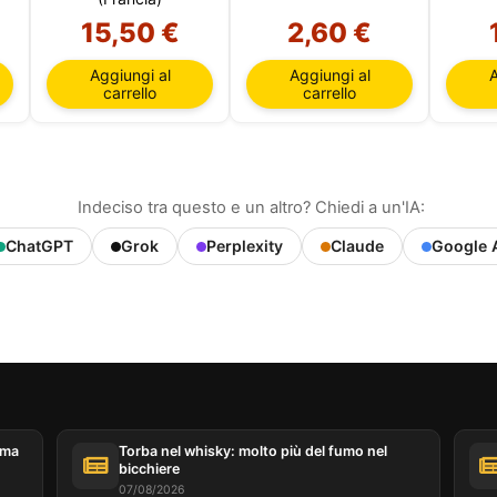
15,50 €
2,60 €
Aggiungi al
Aggiungi al
A
carrello
carrello
Indeciso tra questo e un altro? Chiedi a un'IA:
ChatGPT
Grok
Perplexity
Claude
Google 
ema
Torba nel whisky: molto più del fumo nel
bicchiere
07/08/2026