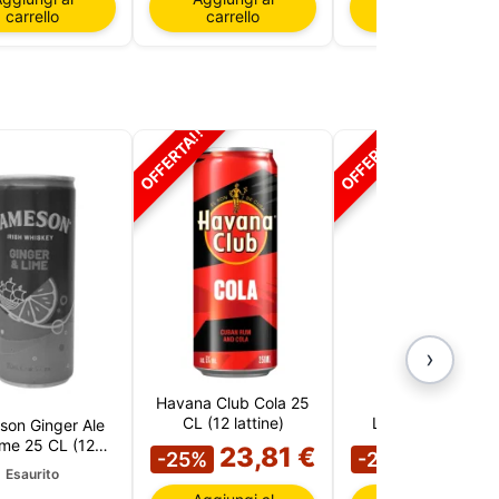
carrello
carrello
carrello
OFFERTA!!
OFFERTA!!
›
Havana Club Cola 25
Beefeater Gin &
CL (12 lattine)
Lemon 25 CL (12
son Ginger Ale
re
lattine)
ime 25 CL (12
23,81 €
23,81
te da
-25%
-25%
lattine)
sono
Esaurito
la