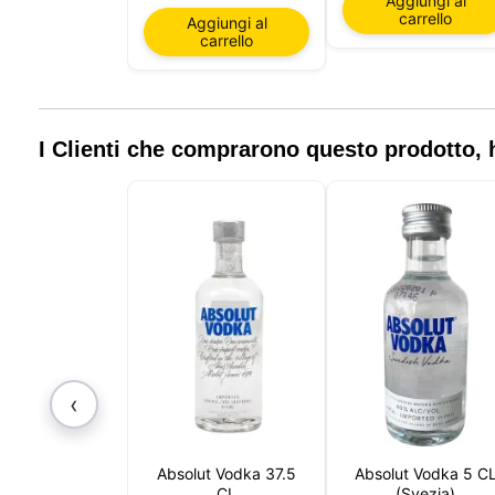
Aggiungi al
session
carrello
Aggiungi al
vari sco
carrello
mantener
e, infin
essenzi
personal
nella tu
I Clienti che comprarono questo prodotto
‹
Absolut Vodka 37.5
Absolut Vodka 5 C
CL
(Svezia)