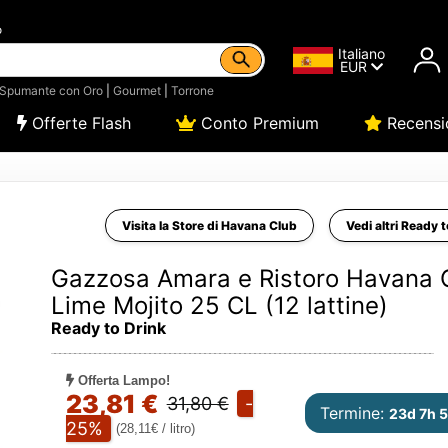
o
Italiano
EUR
Spumante con Oro
|
Gourmet
|
Torrone
Offerte Flash
Conto Premium
Recensi
Visita la Store di Havana Club
Vedi altri Ready 
Gazzosa Amara e Ristoro Havana 
Lime Mojito 25 CL (12 lattine)
Ready to Drink
Offerta Lampo!
23,81 €
31,80 €
-
Termine:
23d 7h 
25%
(28,11€ / litro)