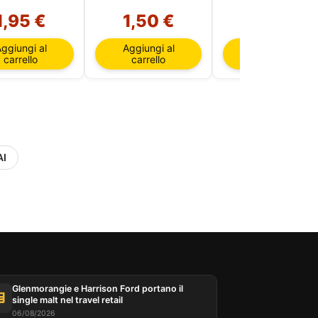
1,95 €
1,50 €
1,25 €
ggiungi al
Aggiungi al
Aggiungi al
carrello
carrello
carrello
AI
Glenmorangie e Harrison Ford portano il
single malt nel travel retail
06/08/2026