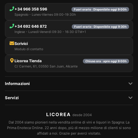
+34 966 358 596
Fuori orario · Disponibile oggi 9:00h
Spagnolo - Lunes-Viernes 09:00-19:30h
+34 692 646 872
Fuori orario · Disponibile oggi 9:30h
Inglese - Lunedì-Venerdì 09:30 - 16:30 GTM+1
Scrivici
Modulo di contatto
Licorea Tienda
Chiuso ora · apre oggi 9:00h
C/ Carmen, 61, 03550 San Juan, Alicante
Informazioni
Servizi
LICOREA
desde 2004
Dal 2004 siamo pionieri nella vendita online di vini e liquori in Spagna: La
Prima Enoteca Online. 22 anni dopo, più di mezzo milione di clienti si sono
affidati a noi. Grazie per averci visitato.