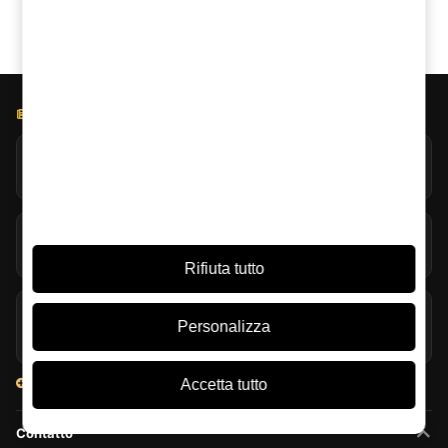
BLOG LICOREA
Rum d’estate: stili, servizio e cocktail rinfrescanti
05/08/2026
Ginepro e botaniche: l’architettura aromatica del gin
05/08/2026
Rifiuta tutto
The Macallan Harmony Collection saluta con cocco
Personalizza
fresco
04/08/2026
Vedi tutti gli articoli
Accetta tutto
Contatto