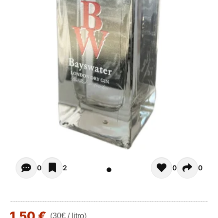
Opiniones - In questo momento non ci sono commenti. Pot
0
2
0
0
1,50 €
(30€ / litro)