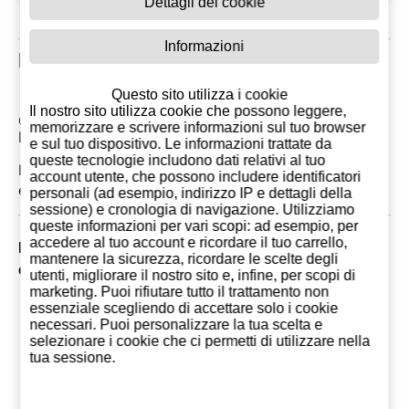
Dettagli dei cookie
Informazioni
Recensioni clienti
Questo sito utilizza i cookie
Il nostro sito utilizza cookie che possono leggere,
Commenti: 0
memorizzare e scrivere informazioni sul tuo browser
Le più recenti tra le recensioni dei clienti
e sul tuo dispositivo. Le informazioni trattate da
queste tecnologie includono dati relativi al tuo
In questo momento non ci sono commenti. Potresti
account utente, che possono includere identificatori
essere il primo
personali (ad esempio, indirizzo IP e dettagli della
sessione) e cronologia di navigazione. Utilizziamo
queste informazioni per vari scopi: ad esempio, per
accedere al tuo account e ricordare il tuo carrello,
I Clienti che comprarono questo prodotto, hanno
mantenere la sicurezza, ricordare le scelte degli
comprato anche
utenti, migliorare il nostro sito e, infine, per scopi di
marketing. Puoi rifiutare tutto il trattamento non
essenziale scegliendo di accettare solo i cookie
necessari. Puoi personalizzare la tua scelta e
selezionare i cookie che ci permetti di utilizzare nella
tua sessione.