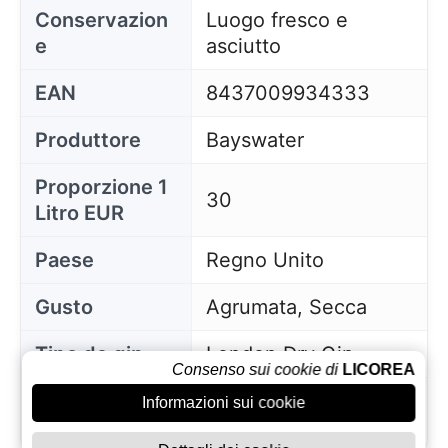
Conservazion
Luogo fresco e
e
asciutto
EAN
8437009934333
Produttore
Bayswater
Proporzione 1
30
Litro EUR
Paese
Regno Unito
Gusto
Agrumata, Secca
Tipo de gin
London Dry Gin
Consenso sui cookie di
LICOREA
mercoledì 06
Informazioni sui cookie
Dal
novembre, 2019