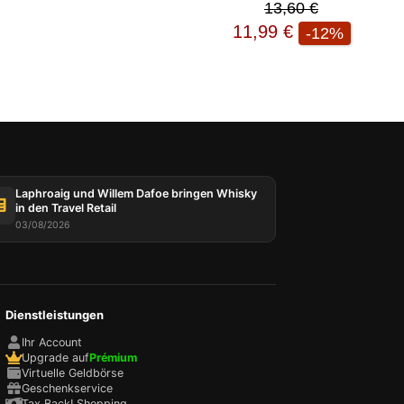
13,60 €
11,99 €
-12%
r und
n
Ihr
enden
 Konto
Laphroaig und Willem Dafoe bringen Whisky
 zu
in den Travel Retail
amte
03/08/2026
hen
ies
Dienstleistungen
Ihr Account
Upgrade auf
Prémium
Virtuelle Geldbörse
Geschenkservice
Tax Back! Shopping