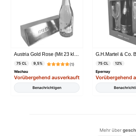
Austria Gold Rose (Mit 23 klt Gold)
75 CL
9,5%
75 CL
12%
(1)
Wachau
Epernay
Vorübergehend ausverkauft
Vorübergehend a
Benachrichtigen
Benachricht
Mehr über
gesch