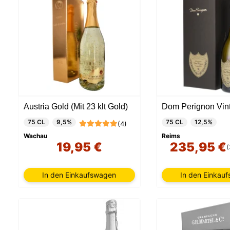
Austria Gold (Mit 23 klt Gold)
Dom Perignon Vin
75 CL
9,5%
75 CL
12,5%
(4)
Wachau
Reims
19,95 €
235,95 €
(
In den Einkaufswagen
In den Einkau