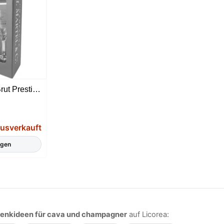
G.H.Martel & Co. Brut Prestige + 2 Gläsern
usverkauft
igen
enkideen für cava und champagner
auf Licorea: