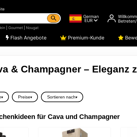
ite
German
Willkom
EUR
Betreten/
ein
|
Gourmet
|
Nougat
Flash Angebote
Premium-Kunde
Bewe
va & Champagner – Eleganz 
n
Preise
Sortieren nach
chenkideen für Cava und Champagner