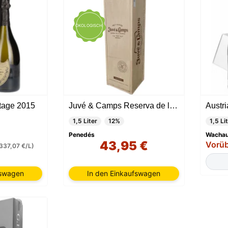
ÖKOLOGISCH
tage 2015
Juvé & Camps Reserva de la Familia 1.5 Litros 2018
1,5 Liter
12%
1,5 Li
Penedés
Wacha
43,95 €
Vorüb
337,07 €/L)
fswagen
In den Einkaufswagen