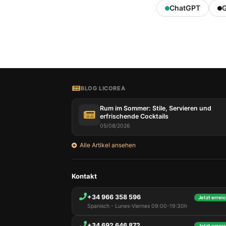
ChatGPT
G
Unsere 
auf Ihr
Technol
Benutze
Adresse
BLOG LICOREA
diese I
zuzugre
Rum im Sommer: Stile, Servieren und
gewährl
erfrischende Cocktails
verbess
05/08/2026
nicht w
Cookies
Alle Artikel ansehen
auswähl
Kontakt
+34 966 358 596
Jetzt erreic
Spanisch - Lunes-Viernes 09:00-19:30h
+34 692 646 872
Jetzt erreic