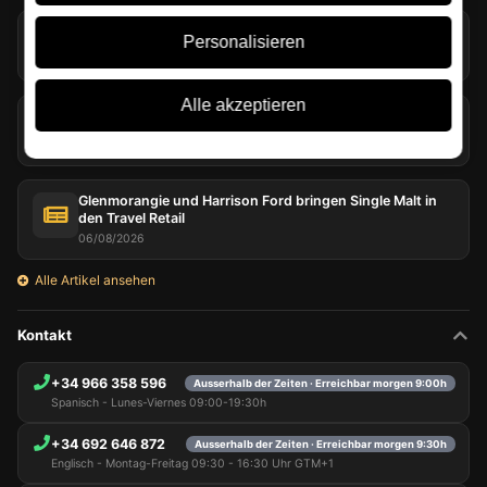
Jack Daniel’s erforscht extreme Verdunstung in Coy Hill
Personalisieren
07/08/2026
Alle akzeptieren
Torf im Whisky: viel mehr als Rauch im Glas
07/08/2026
Glenmorangie und Harrison Ford bringen Single Malt in
den Travel Retail
06/08/2026
Alle Artikel ansehen
Kontakt
+34 966 358 596
Ausserhalb der Zeiten · Erreichbar morgen 9:00h
Spanisch - Lunes-Viernes 09:00-19:30h
+34 692 646 872
Ausserhalb der Zeiten · Erreichbar morgen 9:30h
Englisch - Montag-Freitag 09:30 - 16:30 Uhr GTM+1