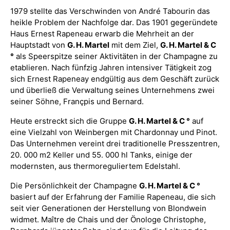
1979 stellte das Verschwinden von André Tabourin das
heikle Problem der Nachfolge dar. Das 1901 gegeründete
Haus Ernest Rapeneau erwarb die Mehrheit an der
Hauptstadt von
G. H. Martel
mit dem Ziel,
G. H. Martel & C
°
als Speerspitze seiner Aktivitäten in der Champagne zu
etablieren. Nach fünfzig Jahren intensiver Tätigkeit zog
sich Ernest Rapeneay endgültig aus dem Geschäft zurück
und überließ die Verwaltung seines Unternehmens zwei
seiner Söhne, Françpis und Bernard.
Heute erstreckt sich die Gruppe
G. H. Martel & C °
auf
eine Vielzahl von Weinbergen mit Chardonnay und Pinot.
Das Unternehmen vereint drei traditionelle Presszentren,
20. 000 m2 Keller und 55. 000 hl Tanks, einige der
modernsten, aus thermoreguliertem Edelstahl.
Die Persönlichkeit der Champagne
G. H. Martel & C °
basiert auf der Erfahrung der Familie Rapeneau, die sich
seit vier Generationen der Herstellung von Blondwein
widmet. Maître de Chais und der Önologe Christophe,