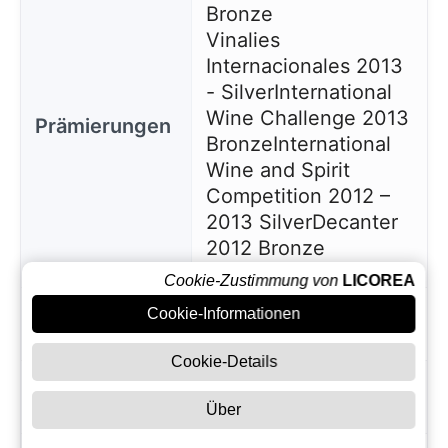
Bronze
Vinalies
Internacionales 2013
- Silver
International
Wine Challenge 2013
Prämierungen
Bronze
International
Wine and Spirit
Competition 2012 –
2013 Silver
Decanter
2012 Bronze
Cookie-Zustimmung von
LICOREA
Kasten mit zwei
Cookie-Informationen
Präsentation
Gläsern
Cookie-Details
Volumetrische
3.50
s Gewicht
Über