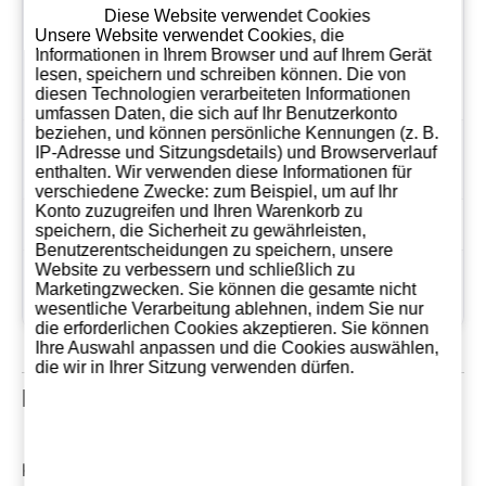
weg von direkter
Diese Website verwendet Cookies
Lichteinstrahlung an
Unsere Website verwendet Cookies, die
Lagerung
Informationen in Ihrem Browser und auf Ihrem Gerät
einem kühlen
lesen, speichern und schreiben können. Die von
trockenen Ort
diesen Technologien verarbeiteten Informationen
umfassen Daten, die sich auf Ihr Benutzerkonto
beziehen, und können persönliche Kennungen (z. B.
G.H. Martel
IP-Adresse und Sitzungsdetails) und Browserverlauf
Hersteller
Champagne
enthalten. Wir verwenden diese Informationen für
verschiedene Zwecke: zum Beispiel, um auf Ihr
Konto zuzugreifen und Ihren Warenkorb zu
Herkunftsland
Francia
speichern, die Sicherheit zu gewährleisten,
Benutzerentscheidungen zu speichern, unsere
Website zu verbessern und schließlich zu
Freitag 22 November,
Seit dem
Marketingzwecken. Sie können die gesamte nicht
2019
wesentliche Verarbeitung ablehnen, indem Sie nur
die erforderlichen Cookies akzeptieren. Sie können
Ihre Auswahl anpassen und die Cookies auswählen,
die wir in Ihrer Sitzung verwenden dürfen.
Kundenrezensionen
Kommentare: 0