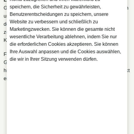
speichern, die Sicherheit zu gewährleisten,
Gin Lime ist ein beliebter Cocktail, der sich leicht mixen
Benutzerentscheidungen zu speichern, unsere
und problemlos zu Hause zubereiten lässt. Das Aroma
Website zu verbessern und schließlich zu
des Gins und die Frische der Limette passen perfekt
Marketingzwecken. Sie können die gesamte nicht
zusammen und machen ihn auch in Bars zu einem
wesentliche Verarbeitung ablehnen, indem Sie nur
Klassiker.
die erforderlichen Cookies akzeptieren. Sie können
Ihre Auswahl anpassen und die Cookies auswählen,
Für die Zubereitung füllst du ein Glas mit Eis und gibst
die wir in Ihrer Sitzung verwenden dürfen.
Gin sowie reichlich Limettenscheiben oder Limettensaft
hinzu. Auch mit Zitronensaft statt Limettensaft schmeckt
er sehr gut.