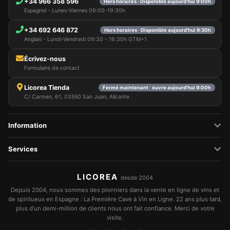
+34 966 358 596
Hors horaires · Disponible aujourd’hui 9:00h
nous autorisez à utiliser dans votre session.
Espagnol - Lunes-Viernes 09:00-19:30h
+34 692 646 872
Hors horaires · Disponible aujourd’hui 9:30h
Anglais - Lundi-Vendredi 09:30 - 16:30h GTM+1
Écrivez-nous
Formulaire de contact
Licorea Tienda
Fermé maintenant · ouvre aujourd’hui 9:00h
C/ Carmen, 61, 03550 San Juan, Alicante
Information
Services
LICOREA
desde 2004
Depuis 2004, nous sommes des pionniers dans la vente en ligne de vins et
de spiritueux en Espagne : La Première Cave à Vin en Ligne. 22 ans plus tard,
plus d’un demi-million de clients nous ont fait confiance. Merci de votre
visite.