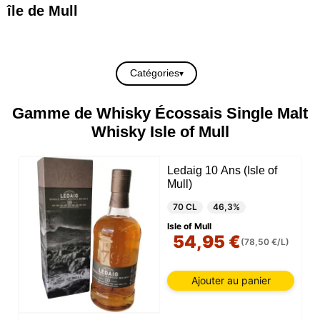
île de Mull
Catégories
Gamme de Whisky Écossais Single Malt
Whisky Isle of Mull
Ledaig 10 Ans (Isle of
Mull)
70 CL
46,3%
Isle of Mull
54,95 €
(78,50 €/L)
Ajouter au panier