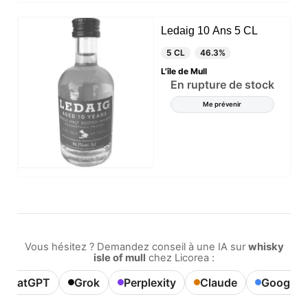
Ledaig 10 Ans 5 CL
5 CL
46.3%
L'île de Mull
En rupture de stock
Me prévenir
Vous hésitez ? Demandez conseil à une IA sur
whisky
isle of mull
chez Licorea :
ChatGPT
Grok
Perplexity
Claude
Google A