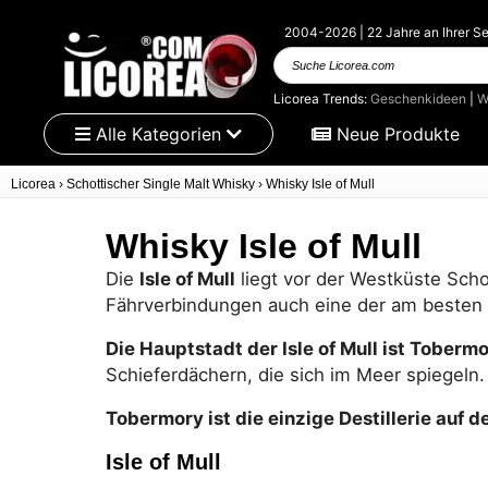
2004-2026 | 22 Jahre an Ihrer Se
Suche
Licorea.com
Licorea Trends:
Geschenkideen
|
W
Alle Kategorien
Neue Produkte
Licorea
›
Schottischer Single Malt Whisky
›
Whisky Isle of Mull
Whisky Isle of Mull
Die
Isle of Mull
liegt vor der Westküste Schot
Fährverbindungen auch eine der am besten 
Die Hauptstadt der Isle of Mull ist Toberm
Schieferdächern, die sich im Meer spiegeln
Tobermory ist die einzige Destillerie auf de
Isle of Mull