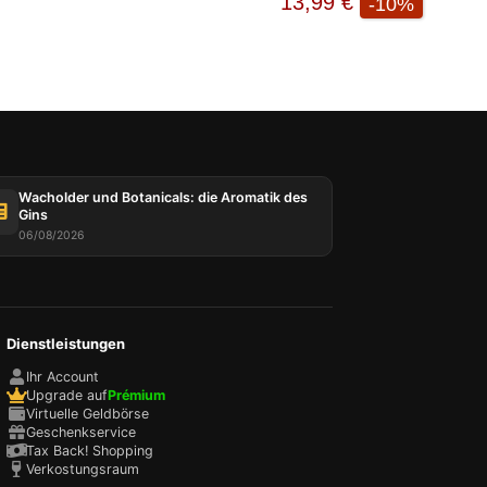
13,99 €
-10%
r und
n
Ihr
enden
 Konto
Wacholder und Botanicals: die Aromatik des
Gins
 zu
amte
06/08/2026
hen
ies
Dienstleistungen
Ihr Account
Upgrade auf
Prémium
Virtuelle Geldbörse
Geschenkservice
Tax Back! Shopping
Verkostungsraum