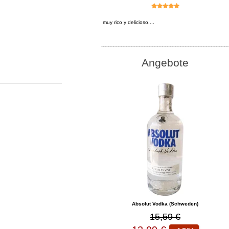
muy rico y delicioso....
Angebote
Absolut Vodka (Schweden)
15,59 €