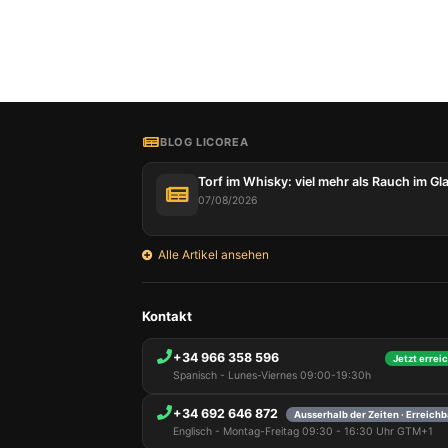
Unsere 
auf Ihr
Technol
Benutze
BLOG LICOREA
Adresse
diese I
zuzugre
Torf im Whisky: viel mehr als Rauch im Gl
gewährl
07/08/2026
verbess
nicht w
Cookies
Alle Artikel ansehen
auswähl
Kontakt
+34 966 358 596
Jetzt erreic
Spanisch - Lunes-Viernes 09:00-19:30h
+34 692 646 872
Ausserhalb der Zeiten · Erreich
Englisch - Montag-Freitag 09:30 - 16:30 Uhr GTM+1