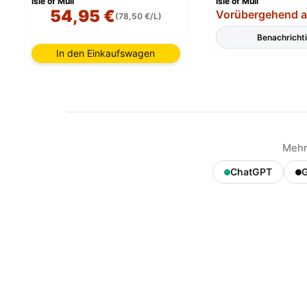
Isle of Mull
Isle of Mull
54,95 €
Vorübergehend a
(78,50 €/L)
Benachricht
In den Einkaufswagen
Mehr
ChatGPT
G