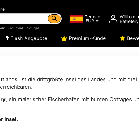
ite
German
Willkom
EUR
Betreten/
ein
|
Gourmet
|
Nougat
Flash Angebote
Premium-Kunde
Bewe
tlands, ist die drittgrößte Insel des Landes und mit drei
erreichbaren.
ory
, ein malerischer Fischerhafen mit bunten Cottages u
.
r Insel.