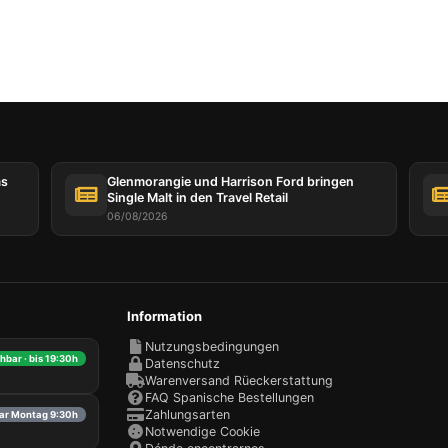
Diese Website verwendet Cookies
Website verwendet Cookies, die Informationen in Ihrem Browse
em Gerät lesen, speichern und schreiben können. Die von diese
ogien verarbeiteten Informationen umfassen Daten, die sich auf 
rkonto beziehen, und können persönliche Kennungen (z. B. IP-
 und Sitzungsdetails) und Browserverlauf enthalten. Wir verw
nformationen für verschiedene Zwecke: zum Beispiel, um auf Ihr
ifen und Ihren Warenkorb zu speichern, die Sicherheit zu
as
Glenmorangie und Harrison Ford bringen
Single Malt in den Travel Retail
eisten, Benutzerentscheidungen zu speichern, unsere Website
ern und schließlich zu Marketingzwecken. Sie können die ges
06/08/2026
esentliche Verarbeitung ablehnen, indem Sie nur die erforderlic
 akzeptieren. Sie können Ihre Auswahl anpassen und die Cook
en, die wir in Ihrer Sitzung verwenden dürfen.
Information
Nutzungsbedingungen
hbar · bis 19:30h
Datenschutz
Warenversand Rüeckerstattung
FAQ Spanische Bestellungen
Zahlungsarten
bar Montag 9:30h
Notwendige Cookie