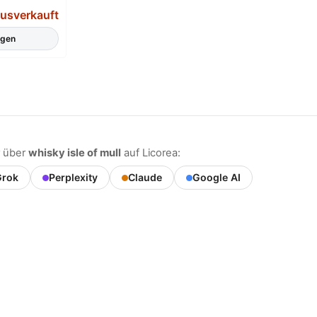
usverkauft
igen
 über
whisky isle of mull
auf Licorea:
rok
Perplexity
Claude
Google AI