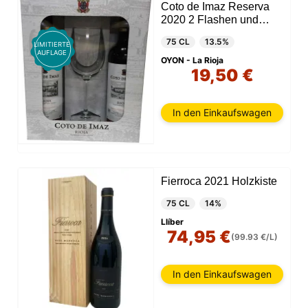
Coto de Imaz Reserva
2020 2 Flashen und
Gla2s
75 CL
13.5%
LIMITIERTE
AUFLAGE
OYON - La Rioja
19,50 €
In den Einkaufswagen
Fierroca 2021 Holzkiste
75 CL
14%
Llíber
74,95 €
(99.93 €/L)
In den Einkaufswagen