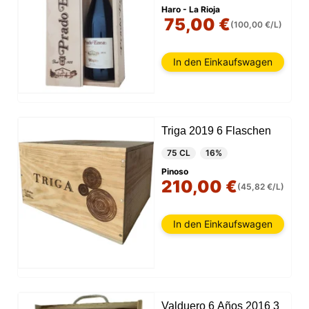
Haro - La Rioja
75,00 €
(100,00 €/L)
In den Einkaufswagen
Triga 2019 6 Flaschen
75 CL
16%
Pinoso
210,00 €
(45,82 €/L)
In den Einkaufswagen
Valduero 6 Años 2016 3