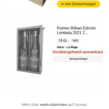
In den Einkaufswagen
die wir in Ihrer Sitzung verwenden dürfen.
Ramon Bilbao Edición
Limitada 2021 2
Flaschen Box
75 CL
14%
Haro - La Rioja
Vorübergehend ausverkauft
Benachrichtigen
Mehr über
wein-kästchen
auf Licorea: