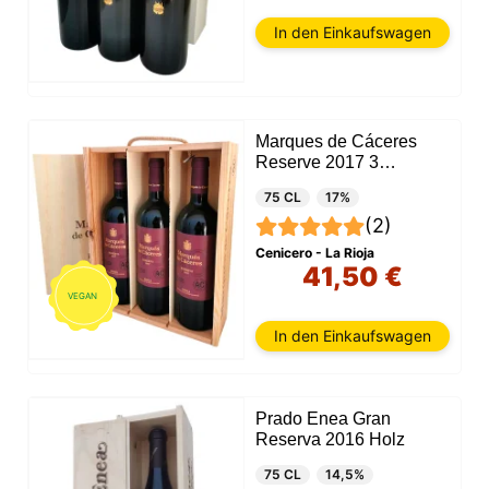
In den Einkaufswagen
Marques de Cáceres
Reserve 2017 3
Flaschen + Holzkiste
75 CL
17%
(2)
Cenicero - La Rioja
41,50 €
VEGAN
In den Einkaufswagen
Prado Enea Gran
Reserva 2016 Holz
75 CL
14,5%