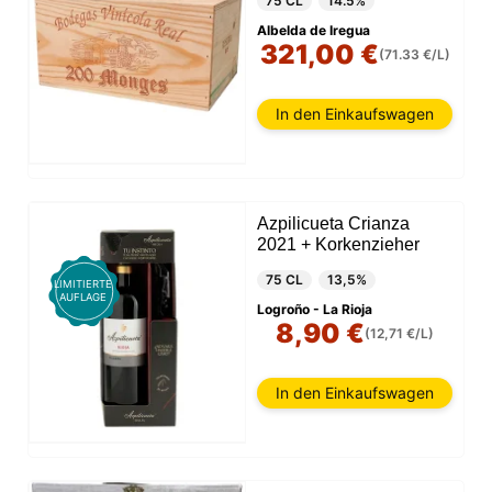
75 CL
14.5%
Albelda de Iregua
321,00 €
(71.33 €/L)
In den Einkaufswagen
Azpilicueta Crianza
2021 + Korkenzieher
75 CL
13,5%
LIMITIERTE
AUFLAGE
Logroño - La Rioja
8,90 €
(12,71 €/L)
In den Einkaufswagen