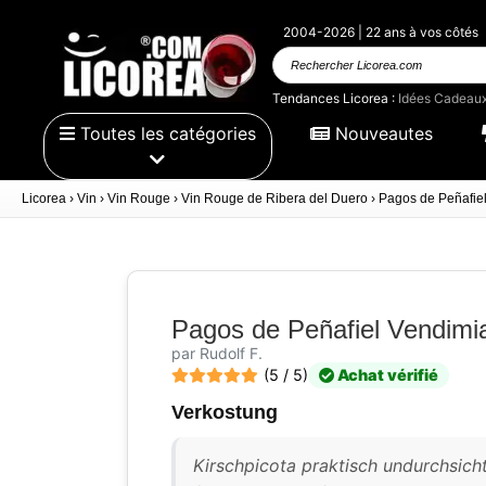
2004-2026 | 22 ans à vos côtés
Rechercher
Licorea.com
Tendances Licorea :
Idées Cadeau
Toutes les catégories
Nouveautes
Licorea
›
Vin
›
Vin Rouge
›
Vin Rouge de Ribera del Duero
›
Pagos de Peñafie
Pagos de Peñafiel Vendimi
par Rudolf F.
(5 / 5)
Achat vérifié
Verkostung
Kirschpicota praktisch undurchsicht