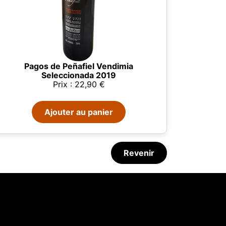
Pagos de Peñafiel Vendimia
Seleccionada 2019
Prix : 22,90 €
Ajouter au panier
Revenir
la fumée
07/08/2026
Glenmorangie et Harrison Ford
tées
ur,
IP et
es