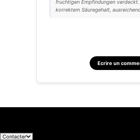
fruchtigen Empfindungen verdeckt. 
korrektem Säuregehalt, ausreichen
Ecrire un comme
Blog Licorea
Notre si
Jack Daniel’s explore l’évaporation extrême à Coy Hill
0
informat
misent sur le travel retail
06/08/2026
par ces 
Voir tous les articles
qui peuv
les déta
Contacter