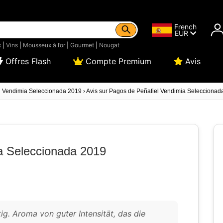
French
EUR
x
|
Vins
|
Mousseux à l’or
|
Gourmet
|
Nougat
Offres Flash
Compte Premium
Avis
l Vendimia Seleccionada 2019
›
Avis sur Pagos de Peñafiel Vendimia Seleccionad
a Seleccionada 2019
ig. Aroma von guter Intensität, das die