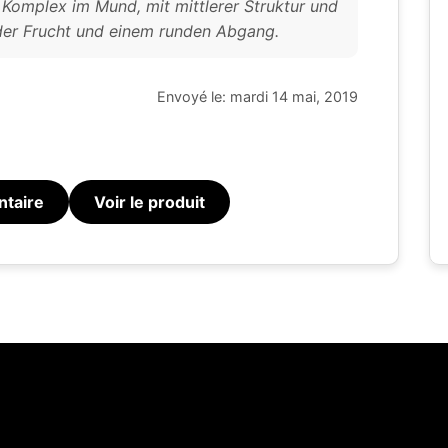
Komplex im Mund, mit mittlerer Struktur und
der Frucht und einem runden Abgang.
Envoyé le: mardi 14 mai, 2019
ntaire
Voir le produit
Ce site web utilise des cookies
te web utilise des cookies capables de lire, stocker et écrire des
7/08/2026
La tourbe dans le whisky : bien plus que de 
ions sur votre navigateur et votre appareil. Les informations trai
technologies incluent des données liées à votre compte utilisate
ent inclure des identifiants personnels (par exemple, l'adresse 
ils de la session) et l'historique de navigation. Nous utilisons c