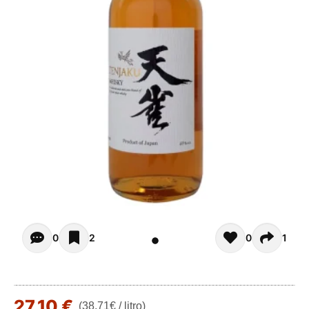
Opiniones - In questo momento non ci sono commenti. Pot
0
2
0
1
27,10 €
(38,71€ / litro)