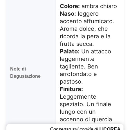
Colore:
ambra chiaro
Naso:
leggero
accento affumicato.
Aroma dolce, che
ricorda la pera e la
frutta secca.
Palato:
Un attacco
leggermente
tagliente. Ben
Note di
arrotondato e
Degustazione
pastoso.
Finitura:
Leggermente
speziato. Un finale
lungo con un
accenno di quercia
bianca e una
Consenso sui cookie di
LICOREA