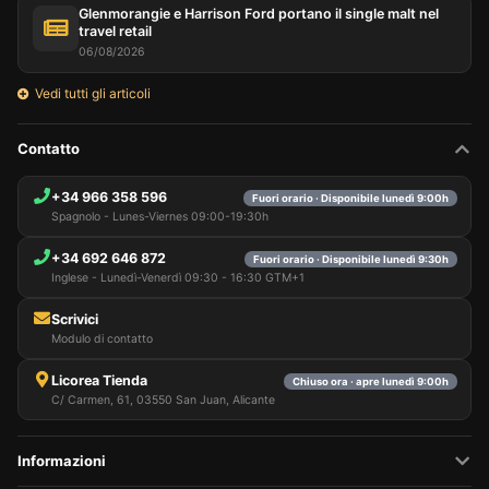
Glenmorangie e Harrison Ford portano il single malt nel
travel retail
06/08/2026
Vedi tutti gli articoli
Contatto
+34 966 358 596
Fuori orario · Disponibile lunedì 9:00h
Spagnolo - Lunes-Viernes 09:00-19:30h
+34 692 646 872
Fuori orario · Disponibile lunedì 9:30h
Inglese - Lunedì-Venerdì 09:30 - 16:30 GTM+1
Scrivici
Modulo di contatto
Licorea Tienda
Chiuso ora · apre lunedì 9:00h
C/ Carmen, 61, 03550 San Juan, Alicante
Informazioni