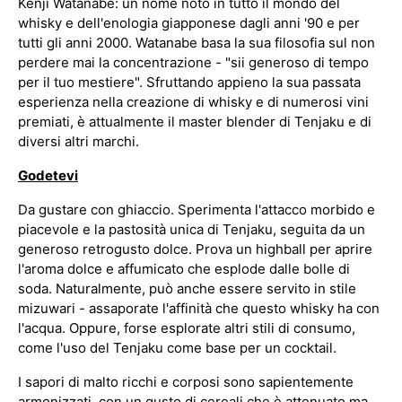
Kenji Watanabe: un nome noto in tutto il mondo del
whisky e dell'enologia giapponese dagli anni '90 e per
tutti gli anni 2000. Watanabe basa la sua filosofia sul non
perdere mai la concentrazione - "sii generoso di tempo
per il tuo mestiere". Sfruttando appieno la sua passata
esperienza nella creazione di whisky e di numerosi vini
premiati, è attualmente il master blender di Tenjaku e di
diversi altri marchi.
Godetevi
Da gustare con ghiaccio. Sperimenta l'attacco morbido e
piacevole e la pastosità unica di Tenjaku, seguita da un
generoso retrogusto dolce. Prova un highball per aprire
l'aroma dolce e affumicato che esplode dalle bolle di
soda. Naturalmente, può anche essere servito in stile
mizuwari - assaporate l'affinità che questo whisky ha con
l'acqua. Oppure, forse esplorate altri stili di consumo,
come l'uso del Tenjaku come base per un cocktail.
I sapori di malto ricchi e corposi sono sapientemente
armonizzati, con un gusto di cereali che è attenuato ma