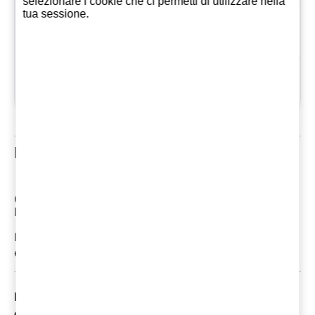
selezionare i cookie che ci permetti di utilizzare nella
tua sessione.
Proporzione 1
38,71
Litro EUR
mercoledì 04 agosto,
Dal
2021
Recensioni clienti
Commenti: 0
Le più recenti tra le recensioni dei clienti
In questo momento non ci sono commenti. Potresti
essere il primo
I Clienti che comprarono questo prodotto, hanno
comprato anche