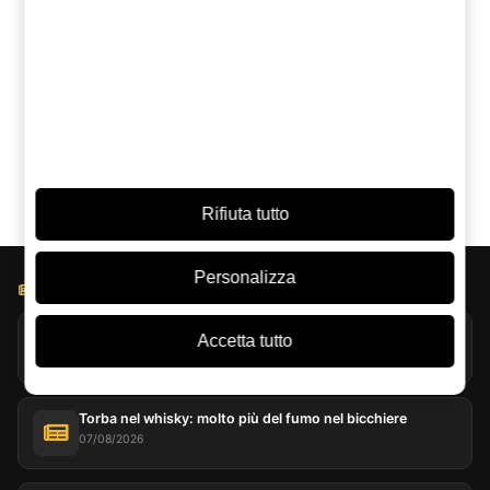
Indeciso tra questo e un altro? Chiedi a un'IA:
ChatGPT
Grok
Perplexity
Claude
Google AI
Rifiuta tutto
Personalizza
BLOG LICOREA
Jack Daniel’s esplora l’evaporazione estrema a Coy Hill
Accetta tutto
07/08/2026
Torba nel whisky: molto più del fumo nel bicchiere
07/08/2026