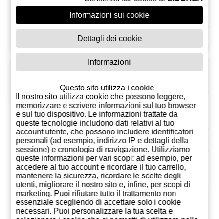
dolcezza diffusa.
Informazioni sui cookie
Imballaggio
Scatola
Dettagli dei cookie
Informazioni
Peso
1.60
volumetrico
Questo sito utilizza i cookie
Il nostro sito utilizza cookie che possono leggere,
Conservazion
Luogo fresco e
memorizzare e scrivere informazioni sul tuo browser
e sul tuo dispositivo. Le informazioni trattate da
e
asciutto
queste tecnologie includono dati relativi al tuo
account utente, che possono includere identificatori
EAN
4582410703284
personali (ad esempio, indirizzo IP e dettagli della
sessione) e cronologia di navigazione. Utilizziamo
queste informazioni per vari scopi: ad esempio, per
Minami Alps Wine &
accedere al tuo account e ricordare il tuo carrello,
Produttore
Beverage Co., Ltd.
mantenere la sicurezza, ricordare le scelte degli
utenti, migliorare il nostro sito e, infine, per scopi di
marketing. Puoi rifiutare tutto il trattamento non
Paese
essenziale scegliendo di accettare solo i cookie
Giappone
Prodotto in
necessari. Puoi personalizzare la tua scelta e