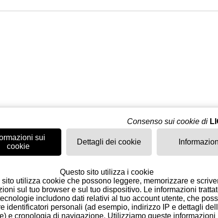
verything ran smoothly from start to finish I’ve been after t
Consenso sui cookie di
L
 good I’ll be placing an order for a box on my next order
formazioni sui
Dettagli dei cookie
Informazion
cookie
Questo sito utilizza i cookie
o sito utilizza cookie che possono leggere, memorizzare e scrive
ioni sul tuo browser e sul tuo dispositivo. Le informazioni tratta
ecnologie includono dati relativi al tuo account utente, che pos
e identificatori personali (ad esempio, indirizzo IP e dettagli del
e) e cronologia di navigazione. Utilizziamo queste informazioni