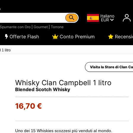
o
Italiano
EUR
Spumante con Oro
|
Gourmet
|
Torrone
Offerte Flash
Conto Premium
Recensi
1 litro
Visita la Store di Clan C
Whisky Clan Campbell 1 litro
Blended Scotch Whisky
16,70 €
Uno dei 15 Whiskies scozzesi più venduti al mondo.