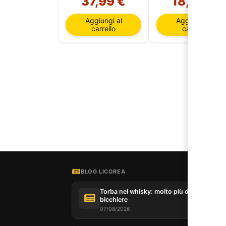
37,99 €
18,50 €
Aggiungi al
Aggiungi al
carrello
carrello
BLOG LICOREA
Torba nel whisky: molto più del fumo nel
bicchiere
07/08/2026