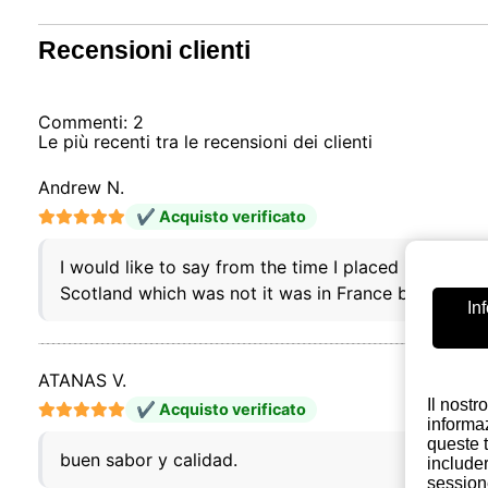
Recensioni clienti
Commenti: 2
Le più recenti tra le recensioni dei clienti
Andrew N.
✔ Acquisto verificato
I would like to say from the time I placed my order e
Scotland which was not it was in France but yes all
In
ATANAS V.
Il nostr
✔ Acquisto verificato
informaz
queste t
buen sabor y calidad.
includer
session