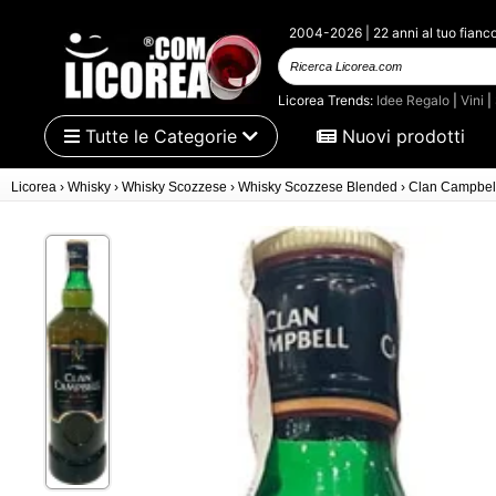
2004-2026 | 22 anni al tuo fianc
Ricerca Licorea.com
Licorea Trends:
Idee Regalo
|
Vini
|
Tutte le Categorie
Nuovi prodotti
Licorea
›
Whisky
›
Whisky Scozzese
›
Whisky Scozzese Blended
›
Clan Campbell 