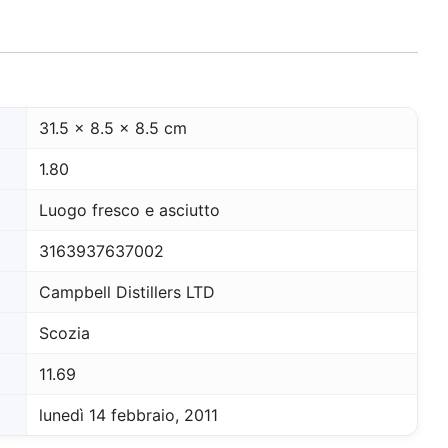
31.5 x 8.5 x 8.5 cm
1.80
Luogo fresco e asciutto
3163937637002
Campbell Distillers LTD
Scozia
11.69
lunedì 14 febbraio, 2011