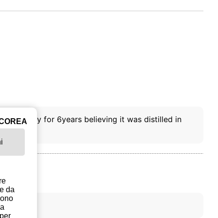
his Whisky for 6years believing it was distilled in
ICOREA
i
re
te da
sono
la
 per