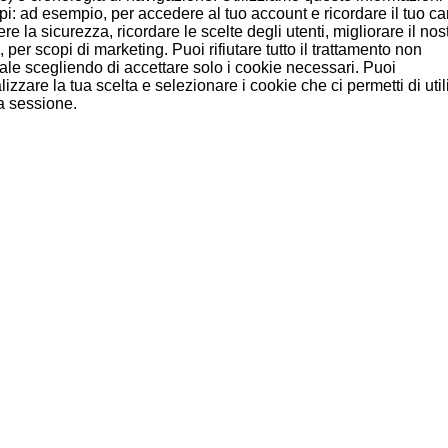
pi: ad esempio, per accedere al tuo account e ricordare il tuo car
e la sicurezza, ricordare le scelte degli utenti, migliorare il nost
e, per scopi di marketing. Puoi rifiutare tutto il trattamento non
ale scegliendo di accettare solo i cookie necessari. Puoi
izzare la tua scelta e selezionare i cookie che ci permetti di uti
a sessione.
, hanno comprato anche
OFFERTA!
Bee
Johnnie Walker Red
Courvoisier VSOP
Label 1 Litro
-15