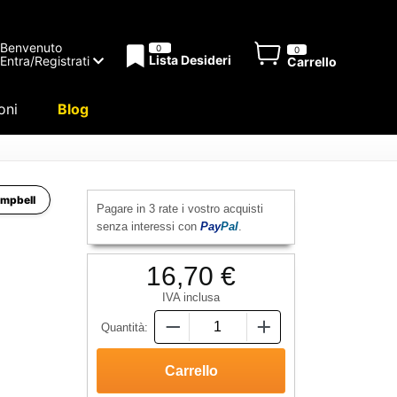
Benvenuto
0
0
Lista Desideri
Entra/Registrati
Carrello
oni
Blog
ampbell
Pagare in 3 rate i vostro acquisti
senza interessi con
Pay
Pal
.
16,70 €
IVA inclusa
Quantità: