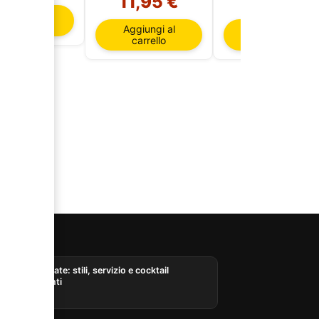
11,95 €
18,15 €
ggiungi al
carrello
Aggiungi al
Aggiungi al
carrello
carrello
AI
Rum d’estate: stili, servizio e cocktail
rinfrescanti
05/08/2026