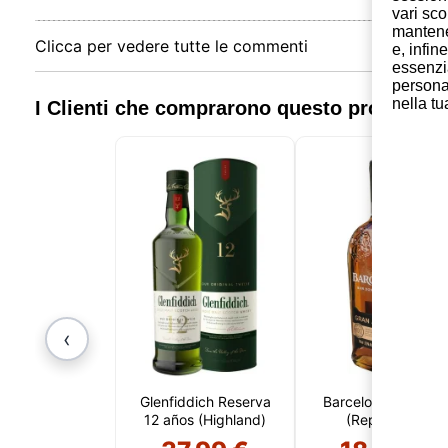
vari sco
mantener
Clicca per vedere tutte le commenti
e, infin
essenzi
personal
nella tu
I Clienti che comprarono questo prodotto
‹
Glenfiddich Reserva
Barcelo Gran Añejo
12 años (Highland)
(Repubblica
Dominicana)