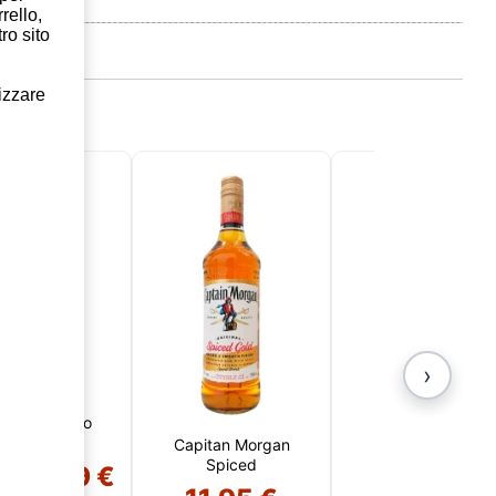
rello,
ro sito
lizzare
!
›
feater 1 Litro
Capitan Morgan
Mascaró V.O.
Spiced
18,59 €
%