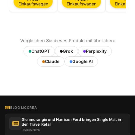
Einkaufswagen
Einkaufswagen
Einkaufs
Vergleichen Sie dieses Produkt mit ähnlichen:
ChatGPT
Grok
Perplexity
Claude
Google AI
BLOG LICOREA
Glenmorangie und Harrison Ford bringen Single Malt in
den Travel Retail
06/08/2026