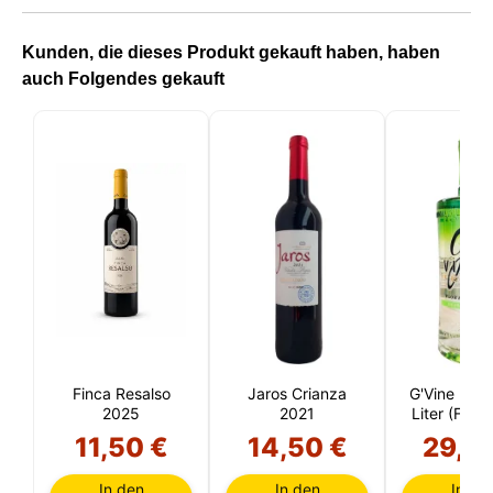
Kunden, die dieses Produkt gekauft haben, haben
auch Folgendes gekauft
Finca Resalso
Jaros Crianza
G'Vine Flora
2025
2021
Liter (Fran
11,50 €
14,50 €
29,5
In den
In den
In de