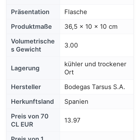
Präsentation
Flasche
Produktmaße
36,5 x 10 x 10 cm
Volumetrische
3.00
s Gewicht
kühler und trockener
Lagerung
Ort
Hersteller
Bodegas Tarsus S.A.
Herkunftsland
Spanien
Preis von 70
13.97
CL EUR
Diese Website verwendet Cookies
Unsere Website verwendet Cookies, die
Informationen in Ihrem Browser und auf Ihrem Gerät
Preis von 1