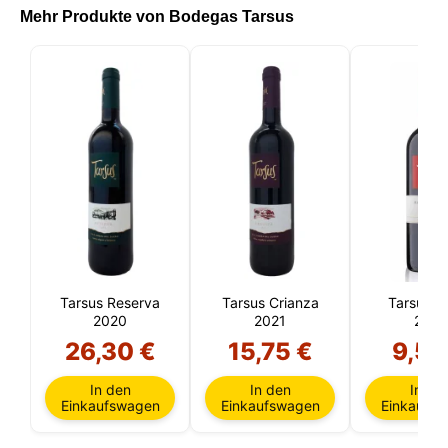
Mehr Produkte von Bodegas Tarsus
Tarsus Reserva
Tarsus Crianza
Tarsus R
2020
2021
2022
26,30 €
15,75 €
9,50
In den
In den
In de
Einkaufswagen
Einkaufswagen
Einkaufs