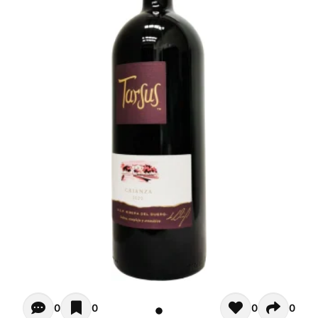
Opiniones - Zur Zeit gibt noch keinen Kommentar. Verfas
0
0
0
0