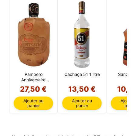
Pampero
Cachaça 51 1 litre
Sandia 
Anniversaire
(Venezuela)
27,50 €
13,50 €
10,6
Ajouter au
Ajouter au
Ajouter
panier
panier
panie