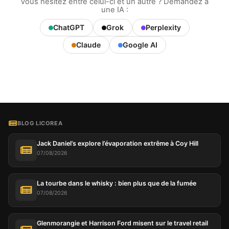
Vous hésitez entre celui-ci et un autre ? Demandez à
une IA :
ChatGPT
Grok
Perplexity
Claude
Google AI
BLOG LICOREA
Jack Daniel’s explore l’évaporation extrême à Coy Hill
07/08/2026
La tourbe dans le whisky : bien plus que de la fumée
07/08/2026
Glenmorangie et Harrison Ford misent sur le travel retail