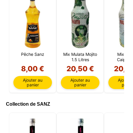
Pêche Sanz
Mix Mulata Mojito
Mix Mul
1.5 Litres
Caipirin
Margari
8,00 €
20,50 €
20,5
Daiquiris
Litres
Ajouter au
Ajouter au
Ajouter
panier
panier
panie
Collection de SANZ