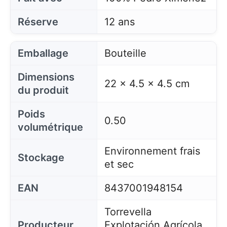
Réserve
12 ans
Emballage
Bouteille
Dimensions
22 x 4.5 x 4.5 cm
du produit
Poids
0.50
volumétrique
Environnement frais
Stockage
et sec
EAN
8437001948154
Torrevella
Producteur
Explotación Agrícola