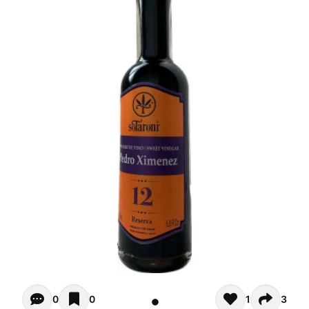
Opiniones - Pour le moment il n'y a aucun commentaires. 
0
0
1
3