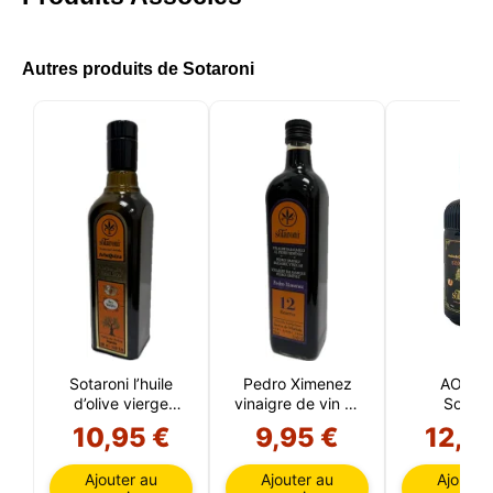
Autres produits de Sotaroni
Sotaroni l’huile
Pedro Ximenez
AOVE B
d’olive vierge
vinaigre de vin 12
Sotaro
extra Arbequina
ans 75 CL
10,95 €
9,95 €
12,6
50 CL
Ajouter au
Ajouter au
Ajouter