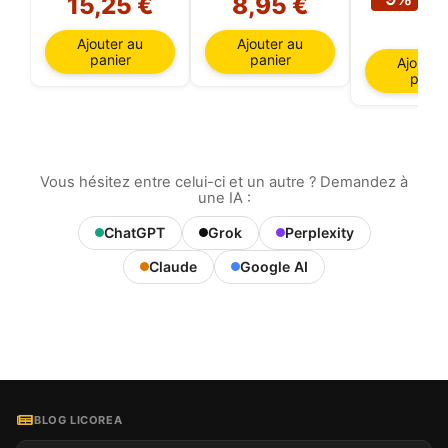
15,25 €
8,95 €
€
Ajouter au
Ajouter au
panier
panier
Ajouter
panie
Vous hésitez entre celui-ci et un autre ? Demandez à
une IA :
ChatGPT
Grok
Perplexity
Claude
Google AI
BLOG LICOREA