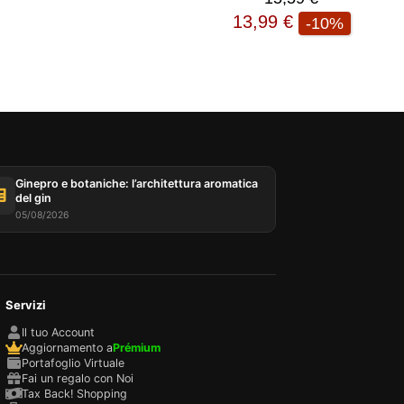
13,99 €
-10%
re
te da
sono
la
 per
rello,
ro sito
Ginepro e botaniche: l’architettura aromatica
del gin
05/08/2026
lizzare
Servizi
Il tuo Account
Aggiornamento a
Prémium
Portafoglio Virtuale
Fai un regalo con Noi
Tax Back! Shopping