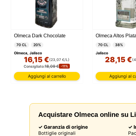
Olmeca Dark Chocolate
Olmeca Altos Plat
70 CL
20%
70 CL
38%
Olmeca, Jalisco
Jalisco
16,15 €
28,15 €
(23,07 €/L)
(4
18,09 €
Consigliato:
-11%
Aggiungi al carrello
Aggiungi al ca
Acquistare Olmeca online su L
✓ Garanzia di origine
✓ I
Bottiglie originali
Pac