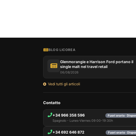
Il nostr
informaz
queste t
includer
session
BLOG LICOREA
vari sco
mantener
Glenmorangie e Harrison Ford portano il
e, infin
single malt nel travel retail
essenzi
06/08/2026
personal
nella tu
Vedi tutti gli articoli
Contatto
+34 966 358 596
Fuori orario · Dispo
Spagnolo - Lunes-Viernes 09:00-19:30h
+34 692 646 872
Fuori orario · Dispo