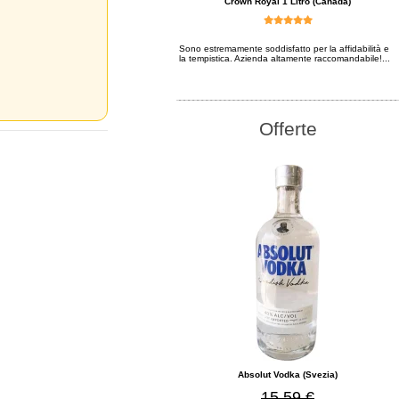
Crown Royal 1 Litro (Canada)
Sono estremamente soddisfatto per la affidabilità e
la tempistica. Azienda altamente raccomandabile!...
Offerte
Absolut Vodka (Svezia)
15,59 €