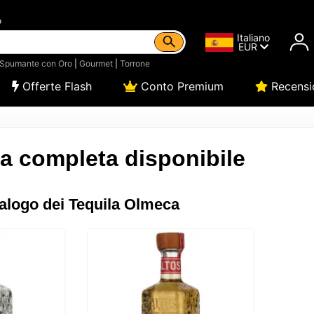
o
Italiano
EUR
Spumante con Oro
|
Gourmet
|
Torrone
Offerte Flash
Conto Premium
Recensi
 completa disponibile
alogo dei Tequila Olmeca