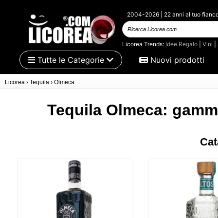
2004-2026 | 22 anni al tuo fianc
Ricerca
Licorea.com
Licorea Trends:
Idee Regalo
|
Vini
|
Tutte le Categorie
Nuovi prodotti
Licorea
›
Tequila
›
Olmeca
Tequila Olmeca: gamma
Cat