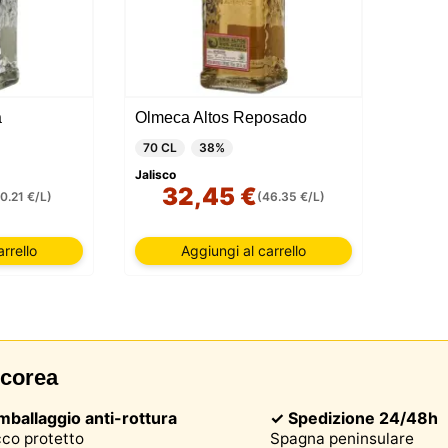
a
Olmeca Altos Reposado
70 CL
38%
Jalisco
32,45 €
0.21 €/L)
(46.35 €/L)
rrello
Aggiungi al carrello
icorea
mballaggio anti-rottura
✓ Spedizione 24/48h
co protetto
Spagna peninsulare