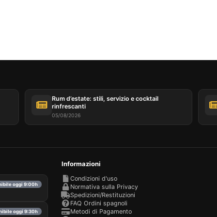
Questo sito utilizza i cookie
o sito utilizza cookie che possono leggere, memorizzare e scrive
ioni sul tuo browser e sul tuo dispositivo. Le informazioni tratta
ecnologie includono dati relativi al tuo account utente, che pos
e identificatori personali (ad esempio, indirizzo IP e dettagli del
e) e cronologia di navigazione. Utilizziamo queste informazioni
pi: ad esempio, per accedere al tuo account e ricordare il tuo car
e la sicurezza, ricordare le scelte degli utenti, migliorare il nost
Rum d’estate: stili, servizio e cocktail
e, per scopi di marketing. Puoi rifiutare tutto il trattamento non
rinfrescanti
ale scegliendo di accettare solo i cookie necessari. Puoi
05/08/2026
izzare la tua scelta e selezionare i cookie che ci permetti di uti
a sessione.
Informazioni
Condizioni d'uso
nibile oggi 9:00h
Normativa sulla Privacy
Spedizioni/Restituzioni
FAQ Ordini spagnoli
Metodi di Pagamento
nibile oggi 9:30h