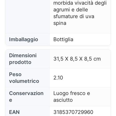
morbida vivacità degli
agrumi e delle
sfumature di uva
spina
Imballaggio
Bottiglia
Dimensioni
31,5 X 8,5 X 8,5 cm
prodotto
Peso
2.10
volumetrico
Conservazion
Luogo fresco e
e
asciutto
EAN
3185370729960