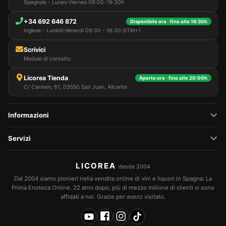
Spagnolo - Lunes-Viernes 09:00-19:30h
+34 692 646 872
Disponibile ora · fino alle 16:30h
Inglese - Lunedì-Venerdì 09:30 - 16:30 GTM+1
Scrivici
Modulo di contatto
Licorea Tienda
Aperto ora · fino alle 20:00h
C/ Carmen, 61, 03550 San Juan, Alicante
Informazioni
Servizi
LICOREA
desde 2004
Dal 2004 siamo pionieri nella vendita online di vini e liquori in Spagna: La
Prima Enoteca Online. 22 anni dopo, più di mezzo milione di clienti si sono
affidati a noi. Grazie per averci visitato.