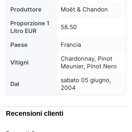
Produttore
Moët & Chandon
Proporzione 1
58.50
Litro EUR
Paese
Francia
Chardonnay, Pinot
Vitigni
Meunier, Pinot Nero
sabato 05 giugno,
Dal
2004
Questo sito utilizza i cookie
Il nostro sito utilizza cookie che possono leggere,
memorizzare e scrivere informazioni sul tuo browser
Recensioni clienti
e sul tuo dispositivo. Le informazioni trattate da
queste tecnologie includono dati relativi al tuo
account utente, che possono includere identificatori