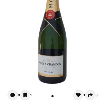
Opiniones - In questo momento non ci sono commenti. Pot
0
1
1
0