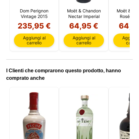
Dom Perignon
Moët & Chandon
Moët & Ch
Vintage 2015
Nectar Imperial
Rosé Impé
235,95 €
64,95 €
64,9
Aggiungi al
Aggiungi al
Aggiungi
carrello
carrello
carrell
I Clienti che comprarono questo prodotto, hanno
comprato anche