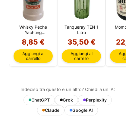
Whisky Peche
Tanqueray TEN 1
Mombasa 
Yachting
Litro
(Melocotón)
8,85 €
35,50 €
22,9
Aggiungi al
Aggiungi al
Aggiungi
carrello
carrello
carrell
Indeciso tra questo e un altro? Chiedi a un'IA:
ChatGPT
Grok
Perplexity
Claude
Google AI