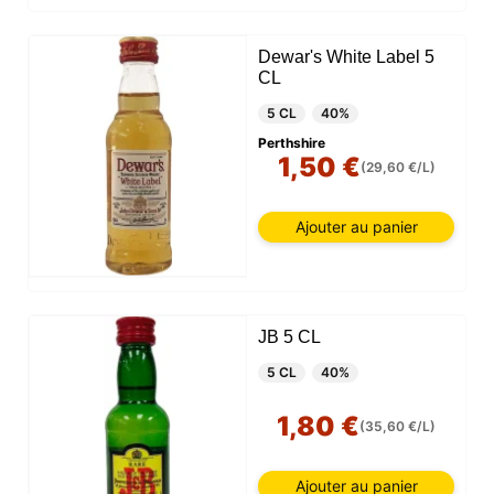
Dewar's White Label 5
CL
5 CL
40%
Perthshire
1,50 €
(29,60 €/L)
Ajouter au panier
JB 5 CL
5 CL
40%
1,80 €
(35,60 €/L)
Ajouter au panier