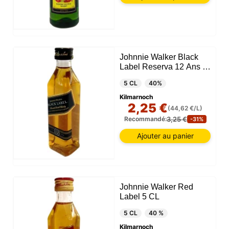
Johnnie Walker Black
Label Reserva 12 Ans 5
CL
5 CL
40%
Kilmarnoch
2,25 €
(44,62 €/L)
3,25 €
Recommandé:
-31%
Ajouter au panier
Johnnie Walker Red
Label 5 CL
5 CL
40 %
Kilmarnoch