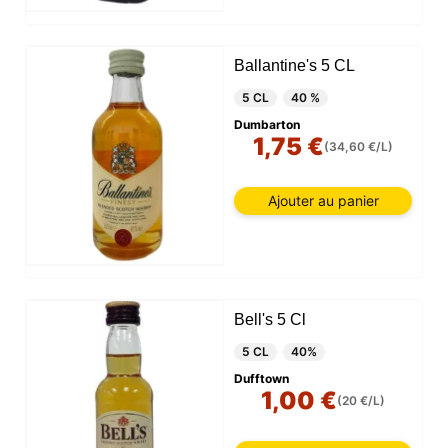
Ballantine's 5 CL
5 CL
40 %
Dumbarton
1,75 €
(34,60 €/L)
Ajouter au panier
Bell's 5 Cl
5 CL
40%
Dufftown
1,00 €
(20 €/L)