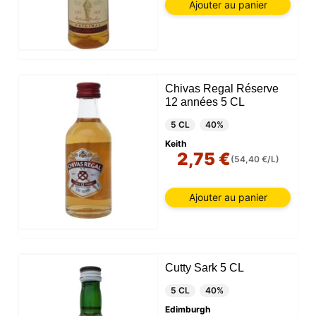
Ajouter au panier
Chivas Regal Réserve
12 années 5 CL
5 CL
40%
Keith
2,75 €
(54,40 €/L)
Ajouter au panier
Cutty Sark 5 CL
5 CL
40%
Edimburgh