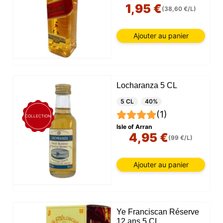
1,95 €
(38,60 €/L)
Ajouter au panier
Locharanza 5 CL
5 CL
40%
(1)
COLLECTION
Isle of Arran
4,95 €
(99 €/L)
Ajouter au panier
Ye Franciscan Réserve
12 ans 5 CL