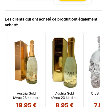
Les clients qui ont acheté ce produit ont également
acheté:
Austria Gold
Austria Gold
Crystal H
(Avec 23 klt d'or)
(Avec 23 klt d'or)
CL
20 CL
19,95 €
8,95 €
7,80