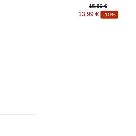
15,59 €
13,99 €
-10%
r und
n
Ihr
enden
 Konto