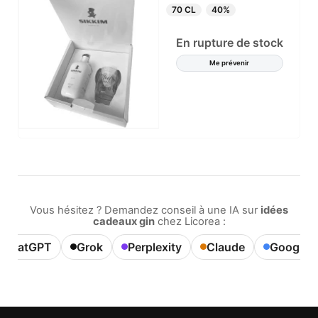
70 CL
40%
En rupture de stock
Me prévenir
Vous hésitez ? Demandez conseil à une IA sur
idées
cadeaux gin
chez Licorea :
ChatGPT
Grok
Perplexity
Claude
Google A