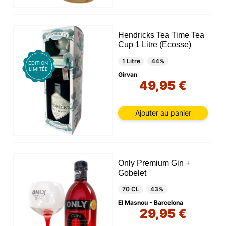
Hendricks Tea Time Tea
Cup 1 Litre (Ecosse)
1 Litre
44%
ÉDITION
LIMITÉE
Girvan
49,95 €
Ajouter au panier
Only Premium Gin +
Gobelet
70 CL
43%
El Masnou - Barcelona
29,95 €