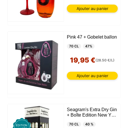
Ajouter au panier
Pink 47 + Gobelet ballon
70 CL
47%
19,95 €
(28.50 €/L)
Ajouter au panier
Seagram's Extra Dry Gin
+ Boîte Edition New York
(USA)
70 CL
40 %
ÉDITION