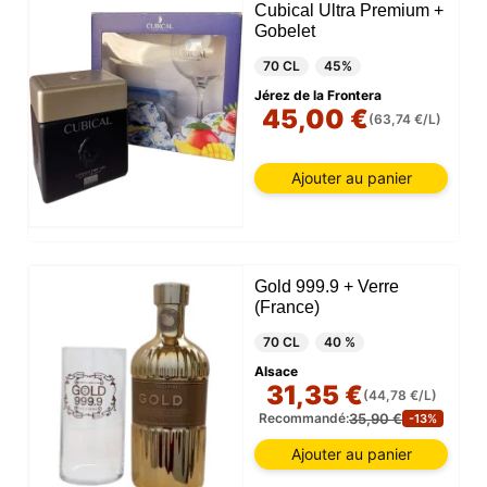
Cubical Ultra Premium +
Gobelet
70 CL
45%
Jérez de la Frontera
45,00 €
(63,74 €/L)
Ajouter au panier
Gold 999.9 + Verre
(France)
70 CL
40 %
Alsace
31,35 €
(44,78 €/L)
35,90 €
Recommandé:
-13%
Ajouter au panier