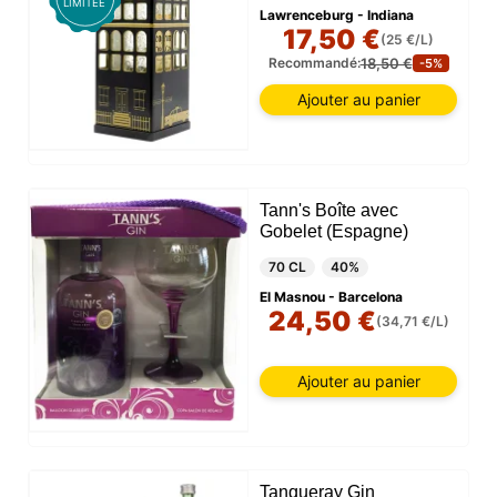
LIMITÉE
Lawrenceburg - Indiana
17,50 €
(25 €/L)
18,50 €
Recommandé:
-5%
Ajouter au panier
Tann's Boîte avec
Gobelet (Espagne)
70 CL
40%
El Masnou - Barcelona
24,50 €
(34,71 €/L)
Ajouter au panier
Tanqueray Gin