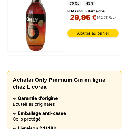
70 CL
43%
El Masnou - Barcelona
29,95 €
(42,78 €/L)
Ajouter au panier
Acheter Only Premium Gin en ligne
chez Licorea
✓ Garantie d’origine
Bouteilles originales
✓ Emballage anti-casse
Colis protégé
✓ Livraison 24/48h