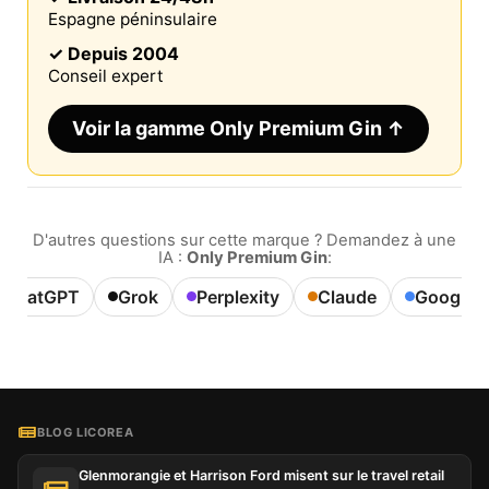
Espagne péninsulaire
✓ Depuis 2004
Conseil expert
Voir la gamme Only Premium Gin ↑
D'autres questions sur cette marque ? Demandez à une
IA :
Only Premium Gin
:
ChatGPT
Grok
Perplexity
Claude
Google A
Ce site web utilise des cookies
Notre site web utilise des cookies capables de lire,
stocker et écrire des informations sur votre
BLOG LICOREA
navigateur et votre appareil. Les informations
traitées par ces technologies incluent des données
Glenmorangie et Harrison Ford misent sur le travel retail
liées à votre compte utilisateur, qui peuvent inclure