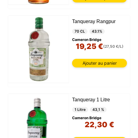
Tanqueray Rangpur
70 CL
43.1%
Cameron Bridge
19,25 €
(27,50 €/L)
Ajouter au panier
Tanqueray 1 Litre
1 Litre
43,1 %
Cameron Bridge
22,30 €