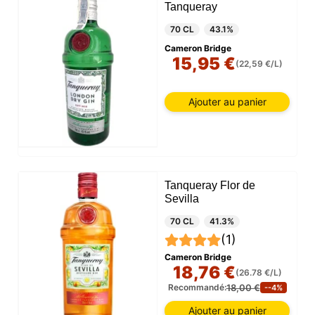
Tanqueray
70 CL
43.1%
Cameron Bridge
15,95 €
(22,59 €/L)
Ajouter au panier
Tanqueray Flor de
Sevilla
70 CL
41.3%
(1)
Cameron Bridge
18,76 €
(26.78 €/L)
18,00 €
Recommandé:
--4%
Ajouter au panier