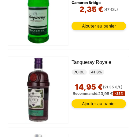
Cameron Bridge
2,35 €
(47 €/L)
Ajouter au panier
Tanqueray Royale
70 CL
41.3%
14,95 €
(21.35 €/L)
23,95 €
Recommandé:
-38%
Ajouter au panier