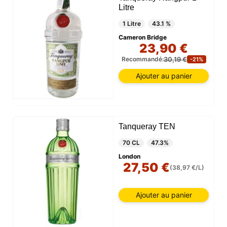
Litre
1 Litre
43.1 %
Cameron Bridge
23,90 €
30,19 €
Recommandé:
-21%
Ajouter au panier
Tanqueray TEN
70 CL
47.3%
London
27,50 €
(38,97 €/L)
Ajouter au panier