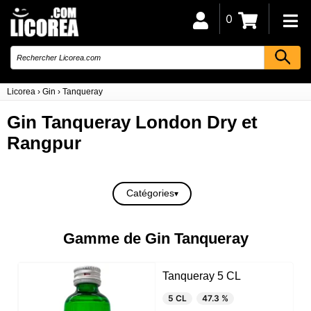
0
Licorea
›
Gin
›
Tanqueray
Gin Tanqueray London Dry et
Rangpur
Catégories
Gamme de Gin Tanqueray
Tanqueray 5 CL
5 CL
47.3 %