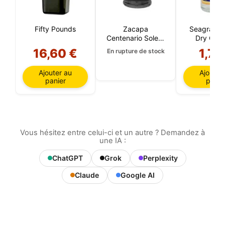
Fifty Pounds
Zacapa
Seagram's 
Centenario Solera
Dry Gin 
23 ans 5 CL
16,60 €
1,75
En rupture de stock
Ajouter au
Ajouter
panier
panie
Vous hésitez entre celui-ci et un autre ? Demandez à
une IA :
ChatGPT
Grok
Perplexity
Claude
Google AI