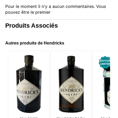
Pour le moment il n'y a aucun commentaires. Vous
pouvez être le premier
Produits Associés
Autres produits de Hendricks
Ce site web utilise des cookies
ÉDITION
Notre site web utilise des cookies capables de lire,
LIMITÉE
stocker et écrire des informations sur votre
navigateur et votre appareil. Les informations
traitées par ces technologies incluent des données
liées à votre compte utilisateur, qui peuvent inclure
des identifiants personnels (par exemple, l'adresse
IP et les détails de la session) et l'historique de
navigation. Nous utilisons ces informations à
diverses fins : par exemple, pour accéder à votre
compte et mémoriser votre panier d'achat, maintenir
la sécurité, mémoriser les choix des utilisateurs,
améliorer notre site web et, enfin, à des fins de