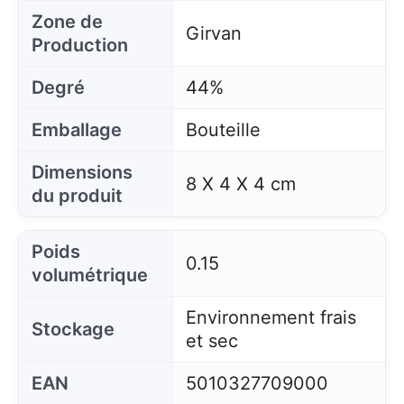
Zone de
Girvan
Production
Degré
44%
Emballage
Bouteille
Dimensions
8 X 4 X 4 cm
du produit
Poids
0.15
volumétrique
Environnement frais
Stockage
et sec
EAN
5010327709000