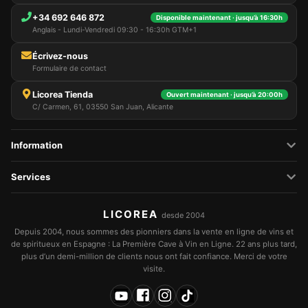
+34 692 646 872
Disponible maintenant · jusqu’à 16:30h
Anglais - Lundi-Vendredi 09:30 - 16:30h GTM+1
Écrivez-nous
Formulaire de contact
Licorea Tienda
Ouvert maintenant · jusqu’à 20:00h
C/ Carmen, 61, 03550 San Juan, Alicante
Information
Services
LICOREA
desde 2004
Depuis 2004, nous sommes des pionniers dans la vente en ligne de vins et
de spiritueux en Espagne : La Première Cave à Vin en Ligne. 22 ans plus tard,
plus d’un demi-million de clients nous ont fait confiance. Merci de votre
visite.