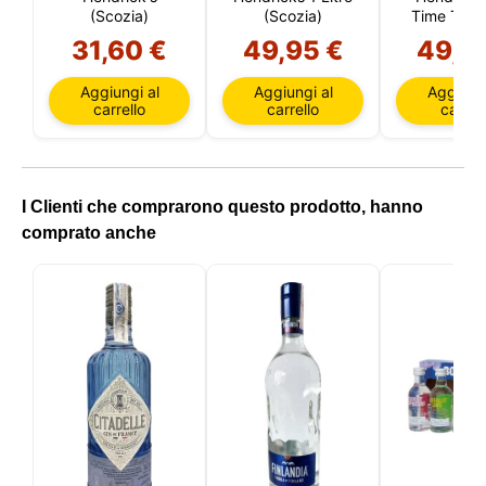
(Scozia)
(Scozia)
Time Tea 
Litro (Sc
31,60 €
49,95 €
49,9
Aggiungi al
Aggiungi al
Aggiungi
carrello
carrello
carrell
I Clienti che comprarono questo prodotto, hanno
comprato anche