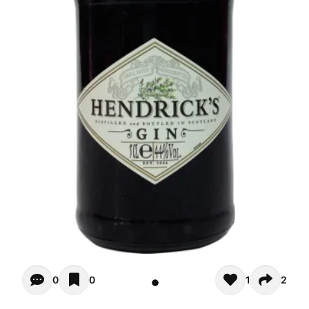
Opiniones - In questo momento non ci sono commenti. Pot
0
0
1
2