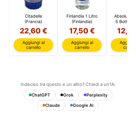
Citadelle
Finlandia 1 Litro
Absolut Col
(Francia)
(Finlandia)
5 Bottigli
22,60 €
17,50 €
12,5
Aggiungi al
Aggiungi al
Aggiungi
carrello
carrello
carrell
Indeciso tra questo e un altro? Chiedi a un'IA:
ChatGPT
Grok
Perplexity
Claude
Google AI