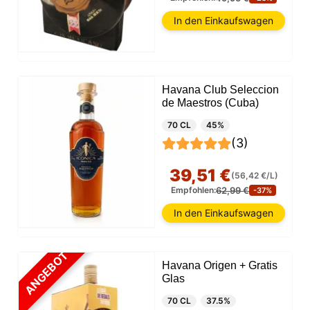
In den Einkaufswagen
Havana Club Seleccion
de Maestros (Cuba)
70 CL
45%
(3)
39,51 €
(56,42 €/L)
62,99 €
Empfohlen:
-37%
In den Einkaufswagen
ANGEBOT
Havana Origen + Gratis
Glas
70 CL
37.5%