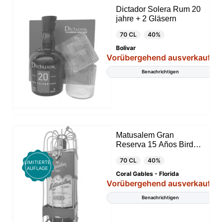
Dictador Solera Rum 20
jahre + 2 Gläsern
70 CL
40%
Bolivar
Vorübergehend ausverkauft
Benachrichtigen
Matusalem Gran
Reserva 15 Años Bird
Gate (Dominikanische
70 CL
40%
Republik)
LIMITIERTE
AUFLAGE
Coral Gables - Florida
Vorübergehend ausverkauft
Benachrichtigen