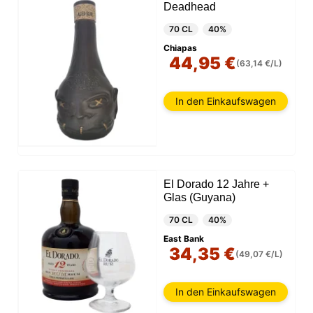
Deadhead
70 CL
40%
Chiapas
44,95 €
(63,14 €/L)
In den Einkaufswagen
El Dorado 12 Jahre +
Glas (Guyana)
70 CL
40%
East Bank
34,35 €
(49,07 €/L)
In den Einkaufswagen