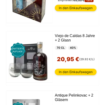
49,95 €
Empfohlen:
-31%
In den Einkaufswagen
Viejo de Caldas 8 Jahre
+ 2 Glasn
70 CL
40%
LIMITIERTE
AUFLAGE
20,95 €
(29.92 €/L)
In den Einkaufswagen
Diese Website verwendet Cookies
Unsere Website verwendet Cookies, die
Antique Pelinkovac + 2
Informationen in Ihrem Browser und auf Ihrem Gerät
Gläsern
lesen, speichern und schreiben können. Die von
diesen Technologien verarbeiteten Informationen