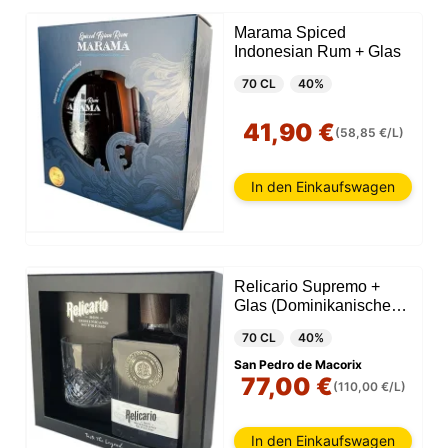
Marama Spiced
Indonesian Rum + Glas
70 CL
40%
41,90 €
(58,85 €/L)
In den Einkaufswagen
Relicario Supremo +
Glas (Dominikanische
Republik)
70 CL
40%
San Pedro de Macorix
77,00 €
(110,00 €/L)
In den Einkaufswagen