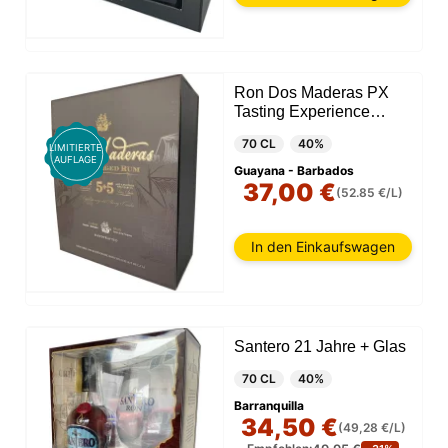
Ron Dos Maderas PX
Tasting Experience
(Caribe-Jerez)
70 CL
40%
LIMITIERTE
AUFLAGE
Guayana - Barbados
37,00 €
(52.85 €/L)
In den Einkaufswagen
Santero 21 Jahre + Glas
70 CL
40%
Barranquilla
34,50 €
(49,28 €/L)