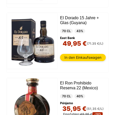
El Dorado 15 Jahre +
Glas (Guyana)
70 CL
43%
East Bank
49,95 €
(71.35 €/L)
In den Einkaufswagen
El Ron Prohibido
Reserva 22 (Mexico)
70 CL
40%
Pénjamo
35,95 €
(51,35 €/L)
49,95 €
Empfohlen:
-28%