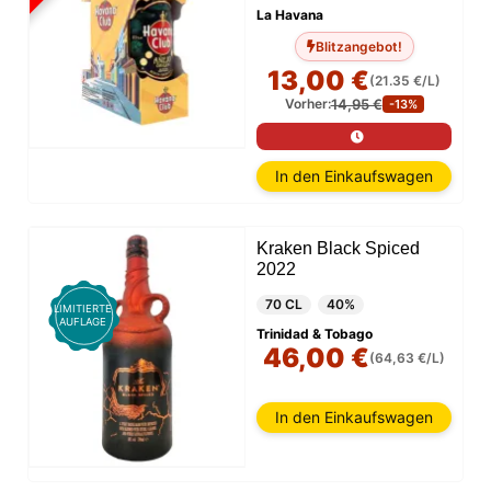
La Havana
Blitzangebot!
13,00 €
(21.35 €/L)
14,95 €
Vorher:
-13%
In den Einkaufswagen
Kraken Black Spiced
2022
70 CL
40%
LIMITIERTE
AUFLAGE
Trinidad & Tobago
46,00 €
(64,63 €/L)
In den Einkaufswagen