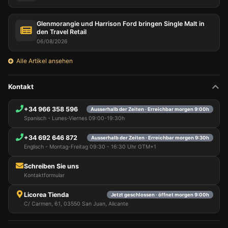
Glenmorangie und Harrison Ford bringen Single Malt in
den Travel Retail
06/08/2026
Alle Artikel ansehen
Kontakt
+34 966 358 596
Ausserhalb der Zeiten · Erreichbar morgen 9:00h
Spanisch - Lunes-Viernes 09:00-19:30h
+34 692 646 872
Ausserhalb der Zeiten · Erreichbar morgen 9:30h
Englisch - Montag-Freitag 09:30 - 16:30 Uhr GTM+1
Schreiben Sie uns
Kontaktformular
Licorea Tienda
Jetzt geschlossen · öffnet morgen 9:00h
C/ Carmen, 61, 03550 San Juan, Alicante