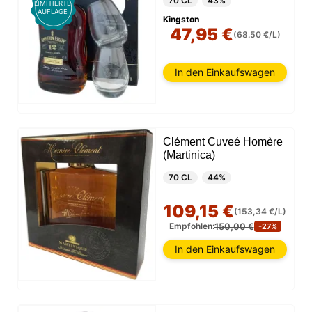
70 CL
43%
LIMITIERTE
AUFLAGE
Kingston
47,95 €
(68.50 €/L)
In den Einkaufswagen
Clément Cuveé Homère
(Martinica)
70 CL
44%
109,15 €
(153,34 €/L)
150,00 €
Empfohlen:
-27%
In den Einkaufswagen