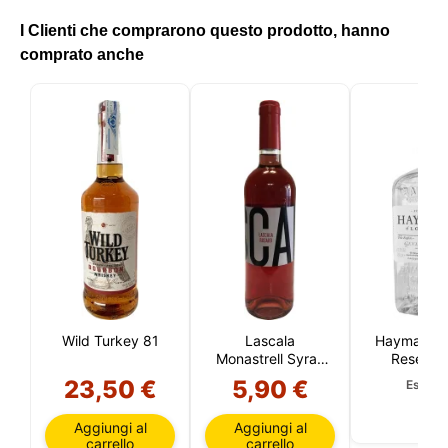
I Clienti che comprarono questo prodotto, hanno
comprato anche
Wild Turkey 81
Lascala
Hayman's 
Monastrell Syrah
Reserve 
2018
23,50 €
5,90 €
Esaurit
Aggiungi al
Aggiungi al
carrello
carrello