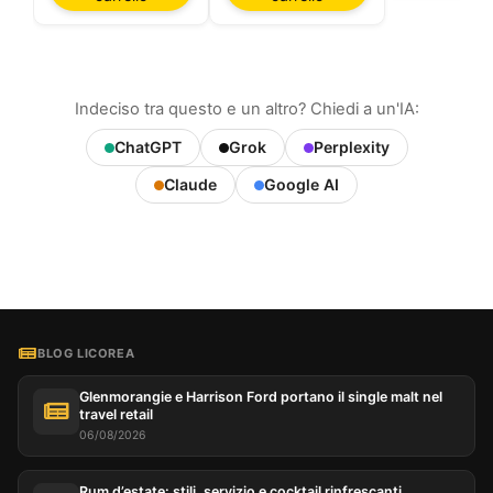
Indeciso tra questo e un altro? Chiedi a un'IA:
ChatGPT
Grok
Perplexity
Claude
Google AI
BLOG LICOREA
Glenmorangie e Harrison Ford portano il single malt nel
travel retail
06/08/2026
Rum d’estate: stili, servizio e cocktail rinfrescanti