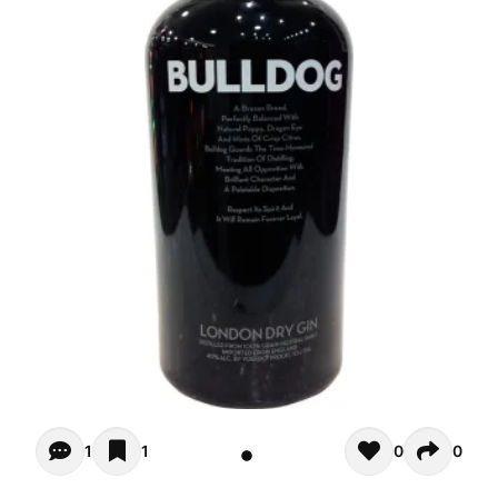
Opiniones (1)
1
1
0
0