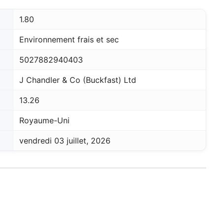
1.80
Environnement frais et sec
5027882940403
tées
ur,
J Chandler & Co (Buckfast) Ltd
IP et
es
 et
13.26
oix des
 Vous
Royaume-Uni
choix
vendredi 03 juillet, 2026
e