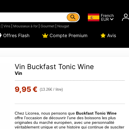
French
EUR
x
|
Vins
|
Mousseux à l’or
|
Gourmet
|
Nougat
Offres Flash
Compte Premium
Avis
Vin Buckfast Tonic Wine
Vin
9,95 €
(13.26€ / litre)
Chez Licorea, nous pensons que
Buckfast Tonic Wine
offre l’occasion de découvrir l’une des boissons les plus
originales du marché européen, avec une personnalité
véritablement unique et une histoire qui continue de susciter