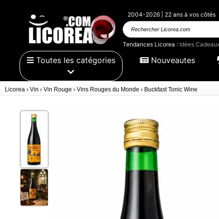
2004-2026 | 22 ans à vos côtés
Rechercher Licorea.com
Tendances Licorea :
Idées Cadeau
Toutes les catégories
Nouveautes
Licorea
›
Vin
›
Vin Rouge
›
Vins Rouges du Monde
›
Buckfast Tonic Wine