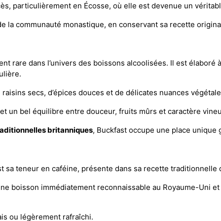
ès, particulièrement en Écosse, où elle est devenue un véritab
n de la communauté monastique, en conservant sa recette origin
nt rare dans l’univers des boissons alcoolisées. Il est élaboré à
ulière.
e raisins secs, d’épices douces et de délicates nuances végétale
t un bel équilibre entre douceur, fruits mûrs et caractère vineu
raditionnelles britanniques
, Buckfast occupe une place unique gr
t sa teneur en caféine, présente dans sa recette traditionnelle
t une boisson immédiatement reconnaissable au Royaume-Uni et 
rais ou légèrement rafraîchi.