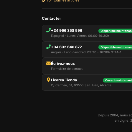
Voir tous les articles
Contacter
+34 966 358 596
Disponible maintenant
Espagnol - Lunes-Viernes 09:00-19:30h
+34 692 646 872
Disponible maintenant
Anglais - Lundi-Vendredi 09:30 - 16:30h GTM+1
Écrivez-nous
Formulaire de contact
Licorea Tienda
Ouvert maintenant 
C/ Carmen, 61, 03550 San Juan, Alicante
Depuis 2004, nous so
en Ligne. 2