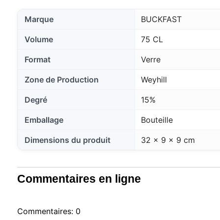
Marque
BUCKFAST
Volume
75 CL
Notre si
Format
Verre
informat
par ces 
Zone de Production
Weyhill
qui peuv
les déta
informa
Degré
15%
mémoris
utilisat
Emballage
Bouteille
pouvez 
uniquem
Dimensions du produit
32 x 9 x 9 cm
et sélec
session
Commentaires en ligne
Commentaires: 0