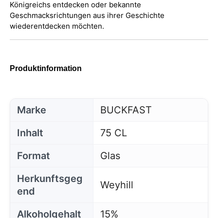
Königreichs entdecken oder bekannte
Geschmacksrichtungen aus ihrer Geschichte
wiederentdecken möchten.
Produktinformation
Marke
BUCKFAST
Inhalt
75 CL
Format
Glas
Diese Website verwendet Cookies
Unsere Website verwendet Cookies, die
Herkunftsgeg
Informationen in Ihrem Browser und auf Ihrem Gerät
Weyhill
lesen, speichern und schreiben können. Die von
end
diesen Technologien verarbeiteten Informationen
umfassen Daten, die sich auf Ihr Benutzerkonto
Alkoholgehalt
15%
beziehen, und können persönliche Kennungen (z. B.