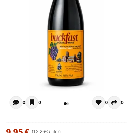
Opiniones - Zur Zeit gibt noch keinen Kommentar. Verfas
0
0
0
0
9,95 €
(13.26€ / liter)