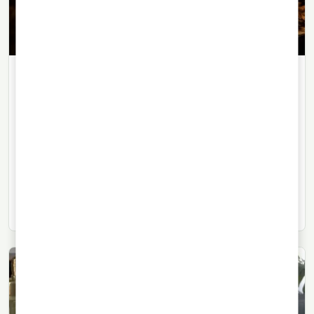
WHISKY
03/08/2026
· 6 min di lettura
Un whisky più vecchio è migliore?
L’età non basta
L’indicazione dell’età in etichetta orienta, ma non
garantisce la qualità. Botte, clima, magazzino e criteri
di imbottigliamento sono altrettanto decisivi.