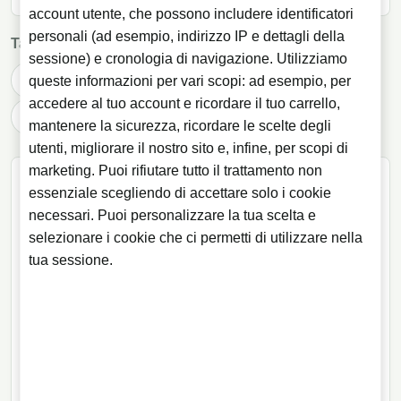
account utente, che possono includere identificatori
personali (ad esempio, indirizzo IP e dettagli della
Tag:
Chivas Regal
drink
economia
Pernod
sessione) e cronologia di navigazione. Utilizziamo
Pernod Ricard
whisky
whisky cinese
queste informazioni per vari scopi: ad esempio, per
accedere al tuo account e ricordare il tuo carrello,
whisky lovers
mantenere la sicurezza, ricordare le scelte degli
utenti, migliorare il nostro sito e, infine, per scopi di
marketing. Puoi rifiutare tutto il trattamento non
INFORMAZIONI SULL AUTORE
essenziale scegliendo di accettare solo i cookie
Juan Diego Artigas
necessari. Puoi personalizzare la tua scelta e
selezionare i cookie che ci permetti di utilizzare nella
Fondatore di Licorea.com (2004) e
tua sessione.
redattore di Licorea.es dal 2005
Specialista in vini, distillati e bevande
alcoliche con oltre 25 anni di esperienza nel
settore. Fondatore e direttore di Licorea.com
Specializzazioni: whisky, rum, gin, vino, distillati
dal 2004 e redattore di Licorea.es dal 2005. Il
premium e cultura delle bevande alcoliche.
suo lavoro quotidiano con produttori, cantine,