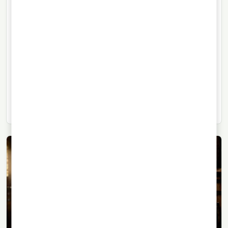
WHISKY
27/05/2022
· 2 min di lettura
La bottiglia più grande del mondo
venduta per 1,1 milioni
La bottiglia più grande del mondo, con una capacità di
311 litri, è stata venduta all’asta per 1,1 milioni di
sterline.