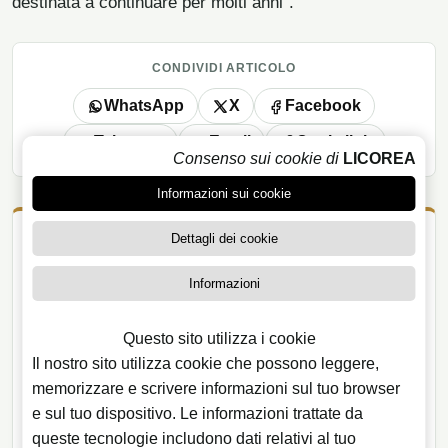
destinata a continuare per molti anni”.
CONDIVIDI ARTICOLO
WhatsApp
X
Facebook
Telegram
Email
Copia link
Consenso sui cookie di
LICOREA
Informazioni sui cookie
Dettagli dei cookie
Acquista ed esplora su Licorea
Informazioni
Selezione correlata al tema di questo articolo nel
negozio Licorea.
Questo sito utilizza i cookie
Il nostro sito utilizza cookie che possono leggere,
CATEGORIE DEL NEGOZIO
memorizzare e scrivere informazioni sul tuo browser
e sul tuo dispositivo. Le informazioni trattate da
Whisky
queste tecnologie includono dati relativi al tuo