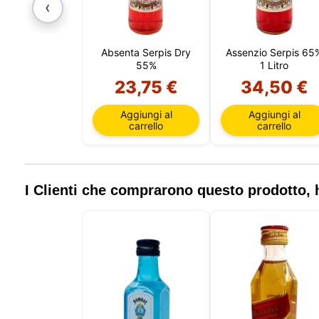
‹
Absenta Serpis Dry
Assenzio Serpis 65
55%
1 Litro
23,75 €
34,50 €
Aggiungi al
Aggiungi al
carrello
carrello
I Clienti che comprarono questo prodotto
Il nostr
informaz
queste t
includer