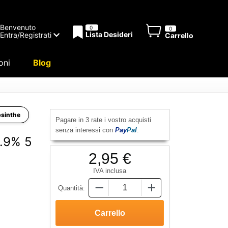
Benvenuto
0
0
Lista Desideri
Entra/Registrati
Carrello
oni
Blog
bsinthe
Pagare in 3 rate i vostro acquisti
senza interessi con
Pay
Pal
.
9.9% 5
2,95 €
IVA inclusa
Quantità: