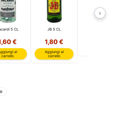
 per
rello,
ro sito
›
lizzare
acardi 5 CL
JB 5 CL
Bols Elderflower
1,60 €
1,80 €
Esaurito
ggiungi al
Aggiungi al
carrello
carrello
AI