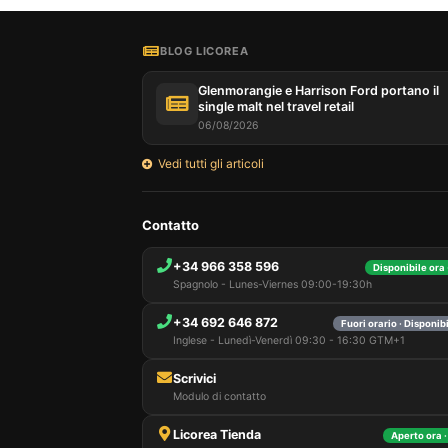
BLOG LICOREA
Glenmorangie e Harrison Ford portano il
single malt nel travel retail
06/08/2026
Vedi tutti gli articoli
Contatto
+34 966 358 596
Disponibile ora 
Spagnolo - Lunes-Viernes 09:00-19:30h
+34 692 646 872
Fuori orario · Disponi
Inglese - Lunedì-Venerdì 09:30 - 16:30 GTM+1
Scrivici
Modulo di contatto
Licorea Tienda
Aperto ora ·