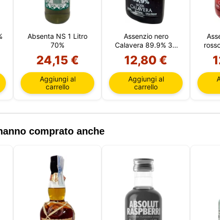
%
Absenta NS 1 Litro
Assenzio nero
Ass
70%
Calavera 89.9% 35
ross
CL
24,15 €
12,80 €
1
Aggiungi al
Aggiungi al
A
carrello
carrello
, hanno comprato anche
Questo sito utilizza i cookie
o sito utilizza cookie che possono leggere, memorizzare e scrive
ioni sul tuo browser e sul tuo dispositivo. Le informazioni tratta
ecnologie includono dati relativi al tuo account utente, che pos
e identificatori personali (ad esempio, indirizzo IP e dettagli del