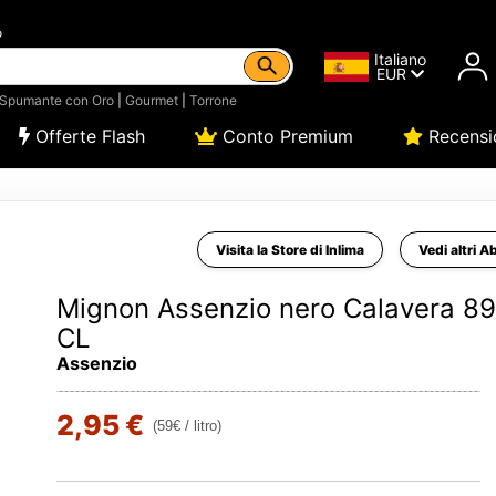
o
Italiano
EUR
Spumante con Oro
|
Gourmet
|
Torrone
Offerte Flash
Conto Premium
Recensi
Visita la Store di Inlima
Vedi altri A
Mignon Assenzio nero Calavera 8
CL
Assenzio
2,95 €
(59€ / litro)