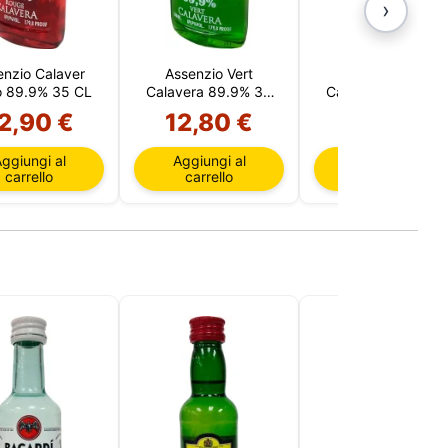
›
enzio Calaver
Assenzio Vert
Assenzio Blu
o 89.9% 35 CL
Calavera 89.9% 35
Calavera 89.9% 3
CL
CL
2,90 €
12,80 €
12,90 €
ggiungi al
Aggiungi al
Aggiungi al
carrello
carrello
carrello
re
te da
sono
la