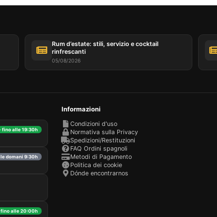
Rum d’estate: stili, servizio e cocktail
rinfrescanti
05/08/2026
Informazioni
Condizioni d'uso
· fino alle 19:30h
Normativa sulla Privacy
Spedizioni/Restituzioni
FAQ Ordini spagnoli
Metodi di Pagamento
bile domani 9:30h
Politica dei cookie
Dónde encontrarnos
 fino alle 20:00h