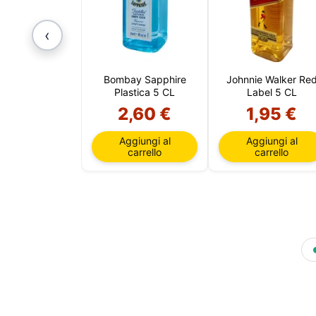
session
vari sco
mantener
‹
e, infin
essenzi
personal
nella tu
Bombay Sapphire
Johnnie Walker Re
Plastica 5 CL
Label 5 CL
2,60 €
1,95 €
Aggiungi al
Aggiungi al
carrello
carrello