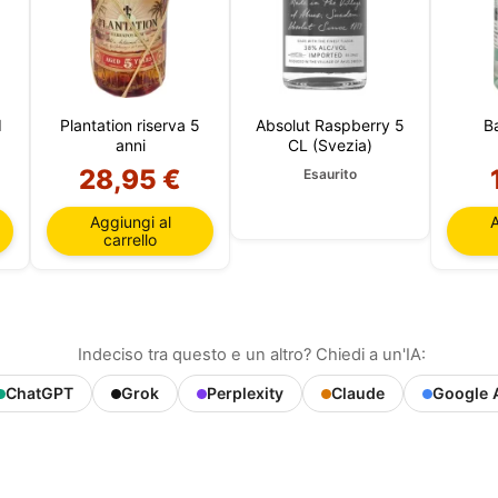
e) e cronologia di navigazione. Utilizziamo queste informazioni
pi: ad esempio, per accedere al tuo account e ricordare il tuo car
e la sicurezza, ricordare le scelte degli utenti, migliorare il nost
e, per scopi di marketing. Puoi rifiutare tutto il trattamento non
ale scegliendo di accettare solo i cookie necessari. Puoi
izzare la tua scelta e selezionare i cookie che ci permetti di uti
a sessione.
d
Plantation riserva 5
Absolut Raspberry 5
B
anni
CL (Svezia)
28,95 €
Esaurito
Aggiungi al
A
carrello
Indeciso tra questo e un altro? Chiedi a un'IA:
ChatGPT
Grok
Perplexity
Claude
Google 