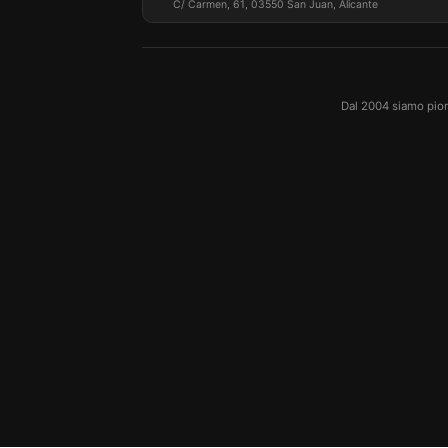
C/ Carmen, 61, 03550 San Juan, Alicante
Dal 2004 siamo pioni