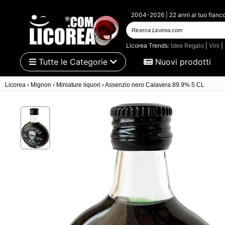
2004-2026 | 22 anni al tuo fianc
Ricerca Licorea.com
Licorea Trends:
Idee Regalo
|
Vini
|
Tutte le Categorie
Nuovi prodotti
Licorea
›
Mignon
›
Miniature liquori
›
Assenzio nero Calavera 89.9% 5 CL