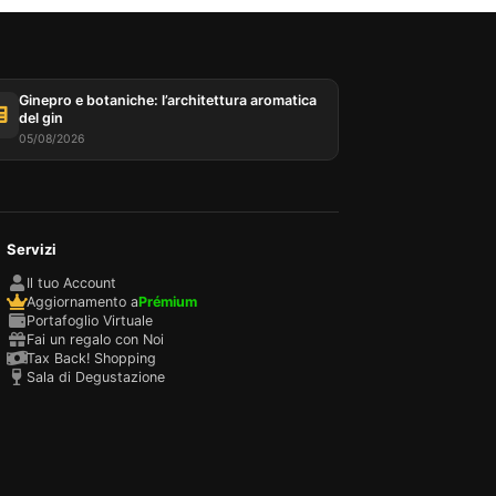
Ginepro e botaniche: l’architettura aromatica
del gin
05/08/2026
Servizi
Il tuo Account
Aggiornamento a
Prémium
Portafoglio Virtuale
Fai un regalo con Noi
Tax Back! Shopping
Sala di Degustazione