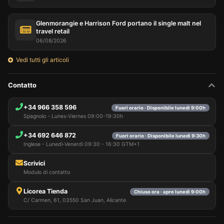
Glenmorangie e Harrison Ford portano il single malt nel
travel retail
06/08/2026
Vedi tutti gli articoli
Contatto
+34 966 358 596
Fuori orario · Disponibile lunedì 9:00h
Spagnolo - Lunes-Viernes 09:00-19:30h
+34 692 646 872
Fuori orario · Disponibile lunedì 9:30h
Inglese - Lunedì-Venerdì 09:30 - 16:30 GTM+1
Scrivici
Modulo di contatto
Licorea Tienda
Chiuso ora · apre lunedì 9:00h
C/ Carmen, 61, 03550 San Juan, Alicante