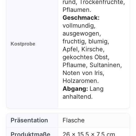
rund, Trockenfrüchte,
Pflaumen.
Geschmack:
vollmundig,
ausgewogen,
fruchtig, blumig,
Kostprobe
Apfel, Kirsche,
gekochtes Obst,
Pflaume, Sultaninen,
Noten von Iris,
Holzaromen.
Abgang:
Lang
anhaltend.
Präsentation
Flasche
Produktmaße
26 x 15.5 x 7.5 cm