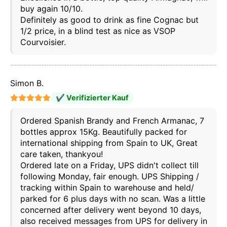
buy again 10/10.
Definitely as good to drink as fine Cognac but
1/2 price, in a blind test as nice as VSOP
Courvoisier.
Simon B.
✔ Verifizierter Kauf
Ordered Spanish Brandy and French Armanac, 7
Diese Website verwendet Cookies
bottles approx 15Kg. Beautifully packed for
Unsere Website verwendet Cookies, die
Informationen in Ihrem Browser und auf Ihrem Gerät
international shipping from Spain to UK, Great
lesen, speichern und schreiben können. Die von
care taken, thankyou!
diesen Technologien verarbeiteten Informationen
Ordered late on a Friday, UPS didn't collect till
umfassen Daten, die sich auf Ihr Benutzerkonto
following Monday, fair enough. UPS Shipping /
beziehen, und können persönliche Kennungen (z. B.
IP-Adresse und Sitzungsdetails) und Browserverlauf
tracking within Spain to warehouse and held/
enthalten. Wir verwenden diese Informationen für
parked for 6 plus days with no scan. Was a little
verschiedene Zwecke: zum Beispiel, um auf Ihr
concerned after delivery went beyond 10 days,
Konto zuzugreifen und Ihren Warenkorb zu
also received messages from UPS for delivery in
speichern, die Sicherheit zu gewährleisten,