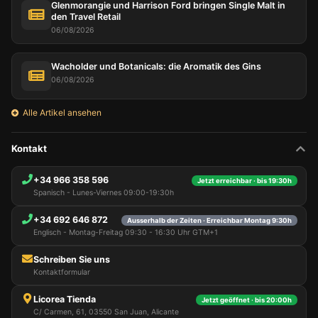
Glenmorangie und Harrison Ford bringen Single Malt in
den Travel Retail
06/08/2026
Wacholder und Botanicals: die Aromatik des Gins
06/08/2026
Alle Artikel ansehen
Kontakt
+34 966 358 596
Jetzt erreichbar · bis 19:30h
Spanisch - Lunes-Viernes 09:00-19:30h
+34 692 646 872
Ausserhalb der Zeiten · Erreichbar Montag 9:30h
Englisch - Montag-Freitag 09:30 - 16:30 Uhr GTM+1
Schreiben Sie uns
Kontaktformular
Licorea Tienda
Jetzt geöffnet · bis 20:00h
C/ Carmen, 61, 03550 San Juan, Alicante