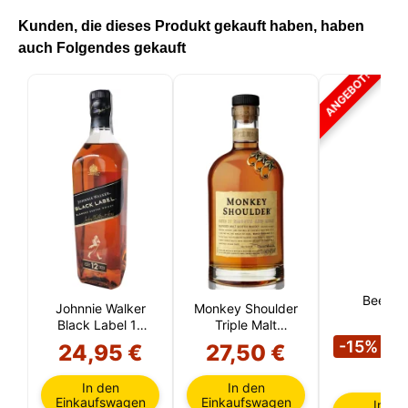
Kunden, die dieses Produkt gekauft haben, haben
auch Folgendes gekauft
ANGEBOT!
Beefeat
Johnnie Walker
Monkey Shoulder
Black Label 12
Triple Malt
1
Jahre
(Speyside)
-15%
24,95 €
27,50 €
€
In den
In den
Einkaufswagen
Einkaufswagen
In de