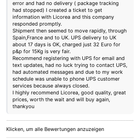
error and had no delivery ( package tracking
Benutzerentscheidungen zu speichern, unsere
Website zu verbessern und schließlich zu
had stopped) I created a ticket to get
Marketingzwecken. Sie können die gesamte nicht
information with Licorea and this company
wesentliche Verarbeitung ablehnen, indem Sie nur
responded promptly.
die erforderlichen Cookies akzeptieren. Sie können
Shipment then seemed to move rapidly, through
Ihre Auswahl anpassen und die Cookies auswählen,
die wir in Ihrer Sitzung verwenden dürfen.
Spain,France and to UK. UPS delivery to UK
about 17 days is OK, charged just 32 Euro for
p&p for 15Kg is very fair.
Recommend registering with UPS for email and
text updates, had no luck trying to contact UPS,
had automated messages and due to my work
schedule was unable to phone UPS customer
services because always closed.
I highly recommend Licorea, good quality, great
prices, worth the wait and will buy again,
thankyou
Klicken, um alle Bewertungen anzuzeigen