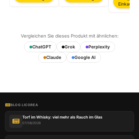
Einkaufs
Vergleichen Sie dieses Produkt mit ähnlichen:
ChatGPT
Grok
Perplexity
Claude
Google AI
BLOG LICOREA
Torf im Whisky: viel mehr als Rauch im Glas
07/08/2026