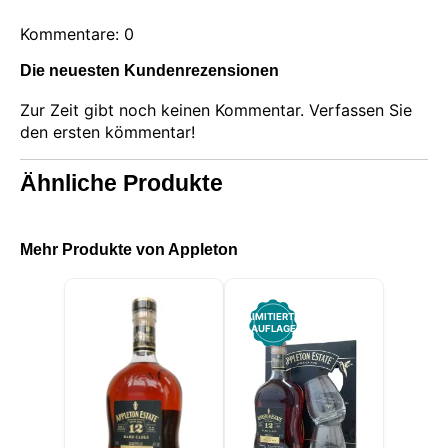
Kommentare: 0
Die neuesten Kundenrezensionen
Zur Zeit gibt noch keinen Kommentar. Verfassen Sie
Diese Website verwendet Cookies
den ersten kömmentar!
Unsere Website verwendet Cookies, die
Informationen in Ihrem Browser und auf Ihrem Gerät
lesen, speichern und schreiben können. Die von
Ähnliche Produkte
diesen Technologien verarbeiteten Informationen
umfassen Daten, die sich auf Ihr Benutzerkonto
beziehen, und können persönliche Kennungen (z. B.
IP-Adresse und Sitzungsdetails) und Browserverlauf
Mehr Produkte von Appleton
enthalten. Wir verwenden diese Informationen für
verschiedene Zwecke: zum Beispiel, um auf Ihr
Konto zuzugreifen und Ihren Warenkorb zu
speichern, die Sicherheit zu gewährleisten,
LIMITIERTE
Benutzerentscheidungen zu speichern, unsere
AUFLAGE
Website zu verbessern und schließlich zu
Marketingzwecken. Sie können die gesamte nicht
wesentliche Verarbeitung ablehnen, indem Sie nur
die erforderlichen Cookies akzeptieren. Sie können
Ihre Auswahl anpassen und die Cookies auswählen,
die wir in Ihrer Sitzung verwenden dürfen.