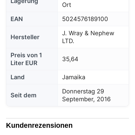
Lagerung
Ort
EAN
5024576189100
J. Wray & Nephew
Hersteller
LTD.
Preis von 1
35,64
Liter EUR
Land
Jamaika
Donnerstag 29
Seit dem
September, 2016
Kundenrezensionen