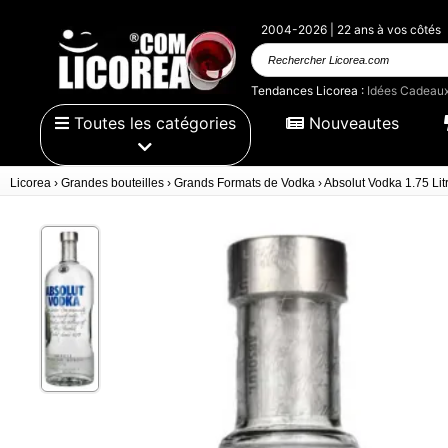
2004-2026 | 22 ans à vos côtés
Rechercher Licorea.com
Tendances Licorea :
Idées Cadeau
Toutes les catégories
Nouveautes
Licorea
›
Grandes bouteilles
›
Grands Formats de Vodka
›
Absolut Vodka 1.75 Lit