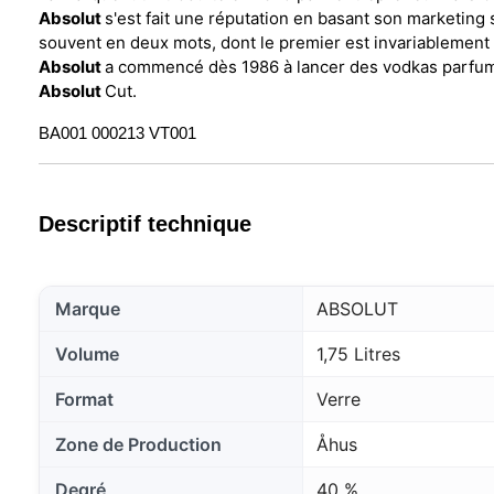
Absolut
s'est fait une réputation en basant son marketing 
souvent en deux mots, dont le premier est invariablement
Absolut
a commencé dès 1986 à lancer des vodkas parfumé
Absolut
Cut.
BA001
000213
VT001
Descriptif technique
Marque
ABSOLUT
Volume
1,75 Litres
Format
Verre
Zone de Production
Åhus
Degré
40 %