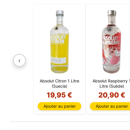
Notre si
informat
par ces 
qui peuv
les déta
informa
mémoris
utilisat
pouvez 
uniquem
et sélec
‹
session
Absolut Citron 1 Litre
Absolut Raspberry 
(Suecia)
Litre (Suède)
19,95 €
20,90 €
Ajouter au panier
Ajouter au panier