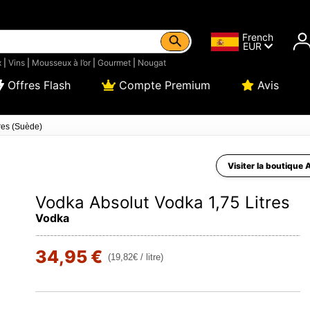
French
EUR
x
|
Vins
|
Mousseux à l’or
|
Gourmet
|
Nougat
Offres Flash
Compte Premium
Avis
res (Suède)
Visiter la boutique 
Vodka Absolut Vodka 1,75 Litres
Vodka
34,95 €
(19,82€ / litre)