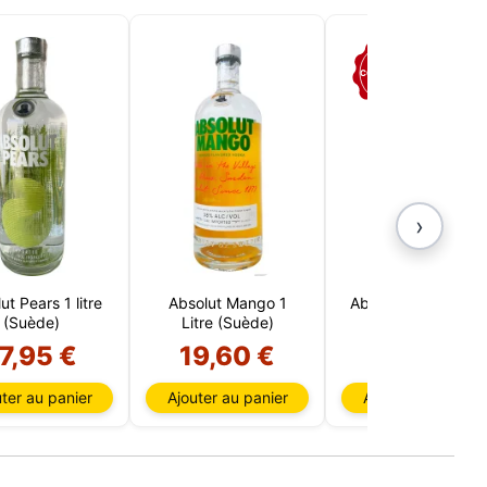
tées
ur,
COLLECTION
IP et
es
 et
oix des
 Vous
choix
e
›
ut Pears 1 litre
Absolut Mango 1
Absolut Masquera
(Suède)
Litre (Suède)
1 Litre (Suède)
7,95 €
19,60 €
64,95 €
ter au panier
Ajouter au panier
Ajouter au panier