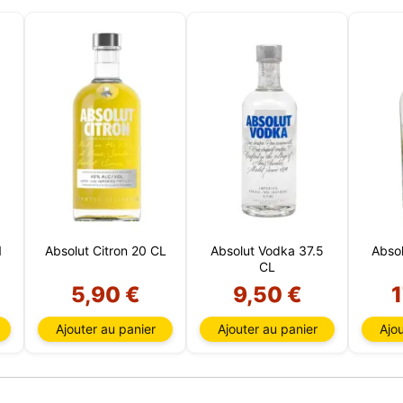
te web utilise des cookies capables de lire, stocker et écrire des
ions sur votre navigateur et votre appareil. Les informations trai
technologies incluent des données liées à votre compte utilisate
ent inclure des identifiants personnels (par exemple, l'adresse 
ils de la session) et l'historique de navigation. Nous utilisons c
tions à diverses fins : par exemple, pour accéder à votre compte
er votre panier d'achat, maintenir la sécurité, mémoriser les ch
eurs, améliorer notre site web et, enfin, à des fins de marketing.
refuser tout traitement non essentiel en choisissant d'accepter
ent les cookies nécessaires. Vous pouvez personnaliser votre 
tionner les cookies que vous nous autorisez à utiliser dans votr
.
1
Absolut Citron 20 CL
Absolut Vodka 37.5
Absol
CL
5,90 €
9,50 €
1
Ajouter au panier
Ajouter au panier
Ajou