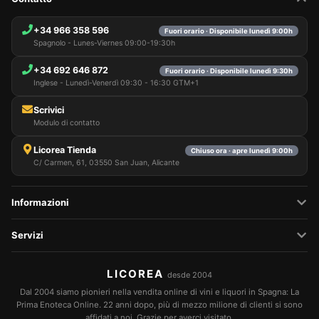
+34 966 358 596
Fuori orario · Disponibile lunedì 9:00h
Spagnolo - Lunes-Viernes 09:00-19:30h
+34 692 646 872
Fuori orario · Disponibile lunedì 9:30h
Inglese - Lunedì-Venerdì 09:30 - 16:30 GTM+1
Scrivici
Modulo di contatto
Licorea Tienda
Chiuso ora · apre lunedì 9:00h
C/ Carmen, 61, 03550 San Juan, Alicante
Informazioni
Servizi
LICOREA
desde 2004
Dal 2004 siamo pionieri nella vendita online di vini e liquori in Spagna: La
Prima Enoteca Online. 22 anni dopo, più di mezzo milione di clienti si sono
affidati a noi. Grazie per averci visitato.