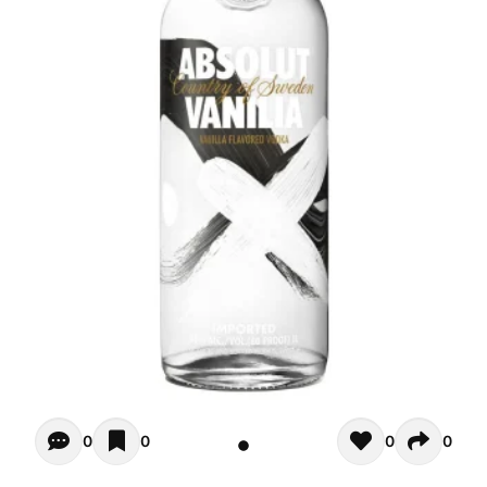
Opiniones - In questo momento non ci sono commenti. Pot
0
0
0
0