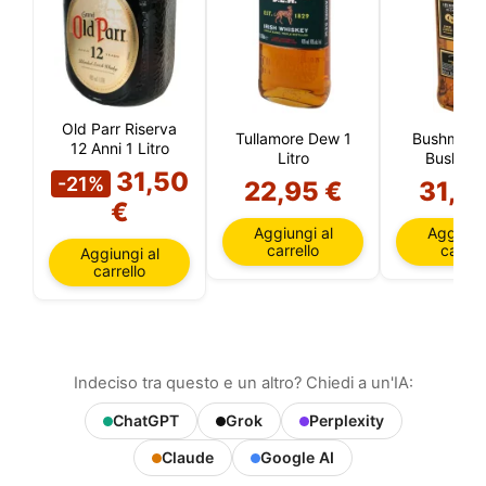
Old Parr Riserva
Tullamore Dew 1
Bushmills 
12 Anni 1 Litro
Litro
Bush 1 L
31,50
-21%
22,95 €
31,9
€
Aggiungi al
Aggiungi
carrello
carrell
Aggiungi al
carrello
Indeciso tra questo e un altro? Chiedi a un'IA:
ChatGPT
Grok
Perplexity
Claude
Google AI