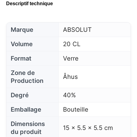
Descriptif technique
Marque
ABSOLUT
Volume
20 CL
Format
Verre
Zone de
Åhus
Production
Degré
40%
Emballage
Bouteille
Dimensions
15 x 5.5 x 5.5 cm
du produit