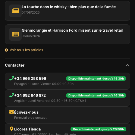
La tourbe dans le whisky : bien plus que de la fumée
07/08/2026
Glenmorangie et Harrison Ford misent sur le travel retail
06/08/2026
Voir tous les articles
Contacter
+34 966 358 596
Disponible maintenant · jusqu’à 19:30h
Espagnol - Lunes-Viernes 09:00-19:30h
+34 692 646 872
Disponible maintenant · jusqu’à 16:30h
Anglais - Lundi-Vendredi 09:30 - 16:30h GTM+1
Écrivez-nous
Formulaire de contact
Licorea Tienda
Ouvert maintenant · jusqu’à 20:00h
C/ Carmen, 61, 03550 San Juan, Alicante