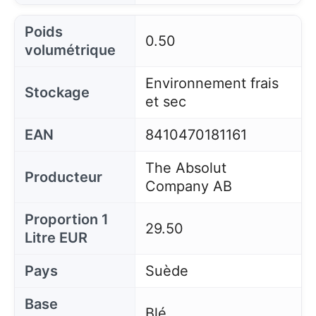
Poids
0.50
volumétrique
Environnement frais
Stockage
et sec
EAN
8410470181161
The Absolut
Producteur
Company AB
Proportion 1
29.50
Litre EUR
Pays
Suède
Base
Blé