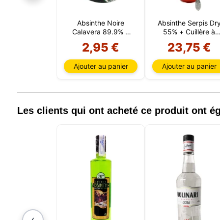
Absinthe Noire
Absinthe Serpis Dr
Calavera 89.9% 5
55% + Cuillère à
CL
absinthe
2,95 €
23,75 €
Ajouter au panier
Ajouter au panier
Notre si
informat
par ces 
Les clients qui ont acheté ce produit ont 
qui peuv
les déta
informa
mémoris
utilisat
pouvez 
uniquem
et sélec
session
‹