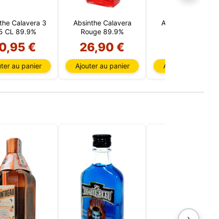
the Calavera 3
Absinthe Calavera
Absinthe Calaver
5 CL 89.9%
Rouge 89.9%
Bleu 89.9%
0,95 €
26,90 €
26,90 €
ter au panier
Ajouter au panier
Ajouter au panier
tées
ur,
IP et
es
 et
oix des
 Vous
choix
e
›