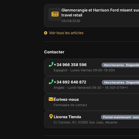
Glenmorangie et Harrison Ford misent sur
travel retail
06/08/2026
Voir tous les articles
Contacter
+34 966 358 596
Hors horaires · Disponi
Espagnol - Lunes-Viernes 09:00-19:30h
+34 692 646 872
Hors horaires · Disponi
Anglais - Lundi-Vendredi 09:30 - 16:30h GTM+1
Écrivez-nous
Formulaire de contact
Licorea Tienda
Fermé maintenant · ouv
C/ Carmen, 61, 03550 San Juan, Alicante