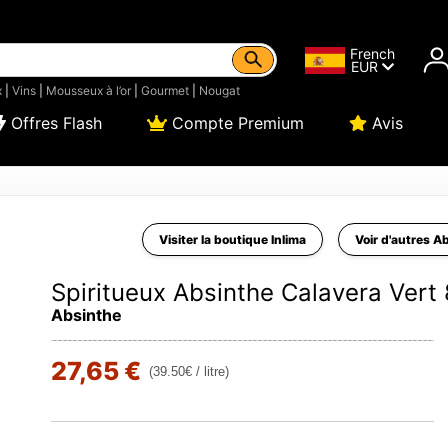
French
EUR
x
|
Vins
|
Mousseux à l’or
|
Gourmet
|
Nougat
Offres Flash
Compte Premium
Avis
Visiter la boutique Inlima
Voir d'autres A
Spiritueux Absinthe Calavera Vert
Absinthe
27,65 €
(39.50€ / litre)