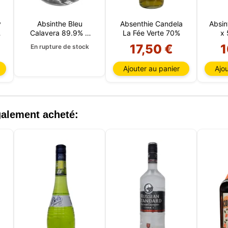
y
Absinthe Bleu
Absenthie Candela
Absin
Calavera 89.9% 5
La Fée Verte 70%
x 
CL
17,50 €
1
En rupture de stock
Ajouter au panier
Ajou
Ce site web utilise des cookies
te web utilise des cookies capables de lire, stocker et écrire des
ions sur votre navigateur et votre appareil. Les informations trai
technologies incluent des données liées à votre compte utilisate
également acheté:
ent inclure des identifiants personnels (par exemple, l'adresse 
ils de la session) et l'historique de navigation. Nous utilisons c
tions à diverses fins : par exemple, pour accéder à votre compte
er votre panier d'achat, maintenir la sécurité, mémoriser les ch
eurs, améliorer notre site web et, enfin, à des fins de marketing.
refuser tout traitement non essentiel en choisissant d'accepter
ent les cookies nécessaires. Vous pouvez personnaliser votre 
tionner les cookies que vous nous autorisez à utiliser dans votr
.