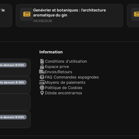
 le
Genévrier et botaniques : l’architecture
aromatique du gin
06/08/2026
Information
Conditions d'utilisation
ble demain 9:00h
Espace prive
Envois/Retours
FAQ Commandes espagnoles
Moyens de paiements
ble demain 9:30h
Politique de Cookies
Dónde encontrarnos
re demain 9:00h