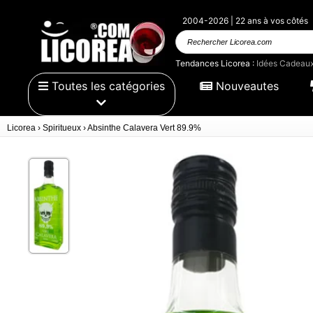
2004-2026 | 22 ans à vos côtés
Rechercher Licorea.com
Tendances Licorea :
Idées Cadeau
Toutes les catégories
Nouveautes
Licorea
›
Spiritueux
›
Absinthe Calavera Vert 89.9%