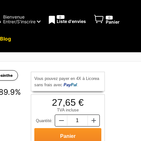
Bienvenue
0
0
Liste d'envies
Entrer/S'inscrire
Panier
Blog
bsinthe
Vous pouvez payer en 4X à Licorea
sans frais avec
Pay
Pal
.
 89.9%
27,65 €
TVA incluse
Quantité: