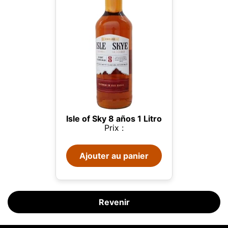
Isle of Sky 8 años 1 Litro
Prix :
Ce site web utilise des cookies
Ajouter au panier
Notre site web utilise des cookies capables de lire,
stocker et écrire des informations sur votre
navigateur et votre appareil. Les informations
traitées par ces technologies incluent des données
liées à votre compte utilisateur, qui peuvent inclure
Revenir
des identifiants personnels (par exemple, l'adresse
IP et les détails de la session) et l'historique de