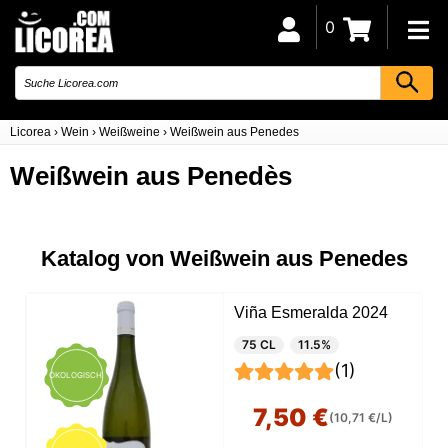
0
Licorea
›
Wein
›
Weißweine
›
Weißwein aus Penedes
Weißwein aus Penedès
Katalog von Weißwein aus Penedes
Viña Esmeralda 2024
75 CL
11.5%
(1)
ÖKOLOGISCH
7,50 €
(10,71 €/L)