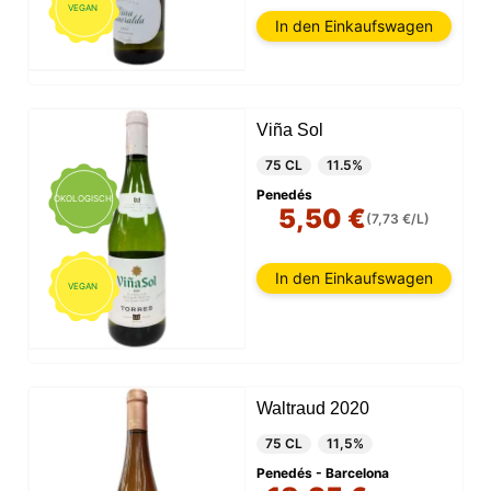
VEGAN
In den Einkaufswagen
Viña Sol
75 CL
11.5%
Penedés
ÖKOLOGISCH
5,50 €
(7,73 €/L)
In den Einkaufswagen
VEGAN
Waltraud 2020
75 CL
11,5%
Penedés - Barcelona