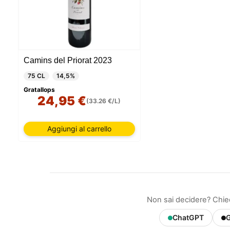
Camins del Priorat 2023
75 CL
14,5%
Gratallops
24,95 €
(33.26 €/L)
Aggiungi al carrello
Non sai decidere? Chied
ChatGPT
G