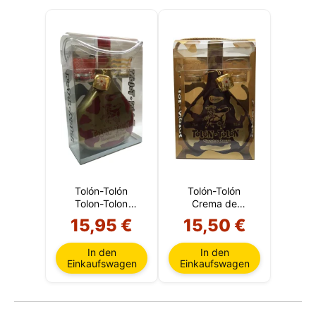
Tolón-Tolón
Tolón-Tolón
Tolon-Tolon
Crema de
Macadamianuss-
Chocolate
15,95 €
15,50 €
Sahnelikö
In den
In den
Einkaufswagen
Einkaufswagen