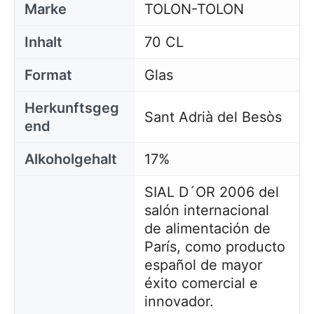
Marke
TOLON-TOLON
Inhalt
70 CL
Format
Glas
Herkunftsgeg
Sant Adrià del Besòs
end
Alkoholgehalt
17%
SIAL D´OR 2006 del
salón internacional
de alimentación de
París, como producto
español de mayor
éxito comercial e
innovador.