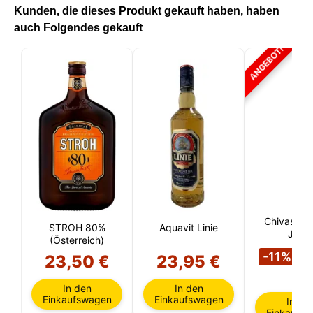
Kunden, die dieses Produkt gekauft haben, haben
auch Folgendes gekauft
ANGEBOT!
Chivas Reg
STROH 80%
Aquavit Linie
Jahr
(Österreich)
2
-11%
23,50 €
23,95 €
€
In den
In den
Einkaufswagen
Einkaufswagen
In de
Einkaufs