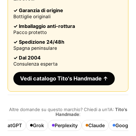
✓ Garanzia di origine
Bottiglie originali
✓ Imballaggio anti-rottura
Pacco protetto
✓ Spedizione 24/48h
Spagna peninsulare
✓ Dal 2004
Consulenza esperta
Vedi catalogo Tito's Handmade ↑
Altre domande su questo marchio? Chiedi a un'IA:
Tito's
Handmade
:
ChatGPT
Grok
Perplexity
Claude
Google A
Questo sito utilizza i cookie
Il nostro sito utilizza cookie che possono leggere,