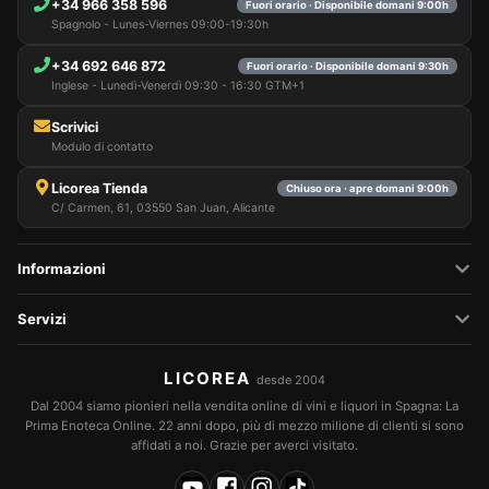
+34 966 358 596
Fuori orario · Disponibile domani 9:00h
Spagnolo - Lunes-Viernes 09:00-19:30h
+34 692 646 872
Fuori orario · Disponibile domani 9:30h
Inglese - Lunedì-Venerdì 09:30 - 16:30 GTM+1
Scrivici
Modulo di contatto
Licorea Tienda
Chiuso ora · apre domani 9:00h
C/ Carmen, 61, 03550 San Juan, Alicante
Informazioni
Servizi
LICOREA
desde 2004
Dal 2004 siamo pionieri nella vendita online di vini e liquori in Spagna: La
Prima Enoteca Online. 22 anni dopo, più di mezzo milione di clienti si sono
affidati a noi. Grazie per averci visitato.