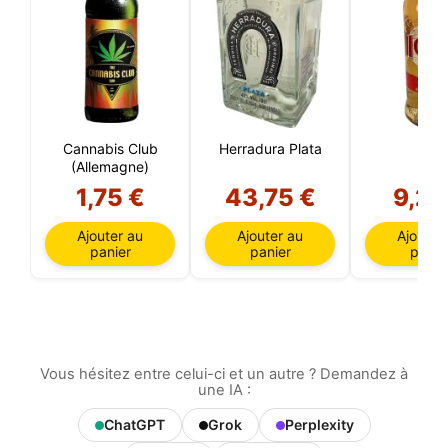
Cannabis Club
Herradura Plata
103
(Allemagne)
1,75 €
43,75 €
9,26
Ajouter au
Ajouter au
Ajouter
panier
panier
panie
Vous hésitez entre celui-ci et un autre ? Demandez à
une IA :
ChatGPT
Grok
Perplexity