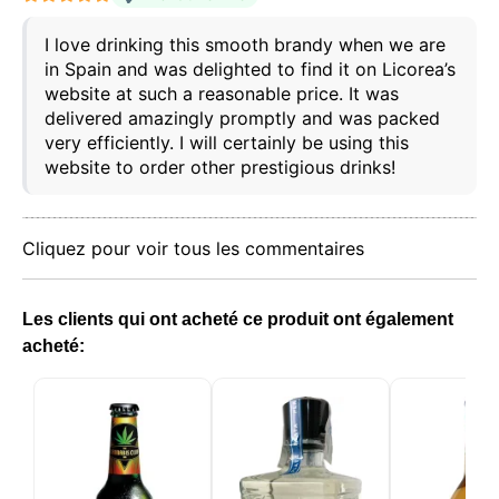
Notre site web utilise des cookies capables de lire,
stocker et écrire des informations sur votre
I love drinking this smooth brandy when we are
navigateur et votre appareil. Les informations
in Spain and was delighted to find it on Licorea’s
traitées par ces technologies incluent des données
website at such a reasonable price. It was
liées à votre compte utilisateur, qui peuvent inclure
des identifiants personnels (par exemple, l'adresse
delivered amazingly promptly and was packed
IP et les détails de la session) et l'historique de
very efficiently. I will certainly be using this
navigation. Nous utilisons ces informations à
website to order other prestigious drinks!
diverses fins : par exemple, pour accéder à votre
compte et mémoriser votre panier d'achat, maintenir
la sécurité, mémoriser les choix des utilisateurs,
améliorer notre site web et, enfin, à des fins de
Cliquez pour voir tous les commentaires
marketing. Vous pouvez refuser tout traitement non
essentiel en choisissant d'accepter uniquement les
cookies nécessaires. Vous pouvez personnaliser
votre choix et sélectionner les cookies que vous
Les clients qui ont acheté ce produit ont également
nous autorisez à utiliser dans votre session.
acheté: