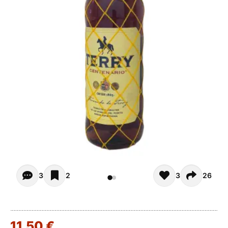
Opiniones (3)
3
2
3
26
11,50 €