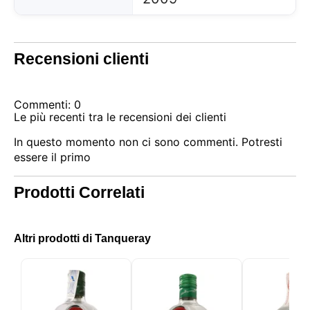
Recensioni clienti
Commenti: 0
Le più recenti tra le recensioni dei clienti
In questo momento non ci sono commenti. Potresti
essere il primo
Prodotti Correlati
Questo sito utilizza i cookie
Il nostro sito utilizza cookie che possono leggere,
memorizzare e scrivere informazioni sul tuo browser
Altri prodotti di Tanqueray
e sul tuo dispositivo. Le informazioni trattate da
queste tecnologie includono dati relativi al tuo
account utente, che possono includere identificatori
personali (ad esempio, indirizzo IP e dettagli della
sessione) e cronologia di navigazione. Utilizziamo