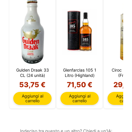
Gulden Draak 33
Glenfarclas 105 1
Ciroc Pine
CL (24 unità)
Litro (Highland)
(Franci
53,75 €
71,50 €
29,9
Aggiungi al
Aggiungi al
Aggiungi
carrello
carrello
carrell
Indeciso tra questo e un altro? Chiedi a un'IA: