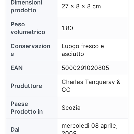
Dimensioni
27 x 8 x 8 cm
prodotto
Peso
1.80
volumetrico
Conservazion
Luogo fresco e
e
asciutto
EAN
5000291020805
Charles Tanqueray &
Produttore
CO
Paese
Scozia
Prodotto in
mercoledì 08 aprile,
Dal
2009