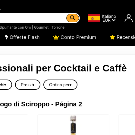
o
Italiano
EUR
Spumante con Oro
|
Gourmet
|
Torrone
Offerte Flash
Conto Premium
Recensi
sionali per Cocktail e Caffè
hi
Prezzi
Ordina per
ogo di Sciroppo - Página 2