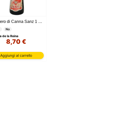
Zucchero di Canna Sanz 1 Litro
No
a de la Reina
8,70 €
Aggiungi al carrello
re