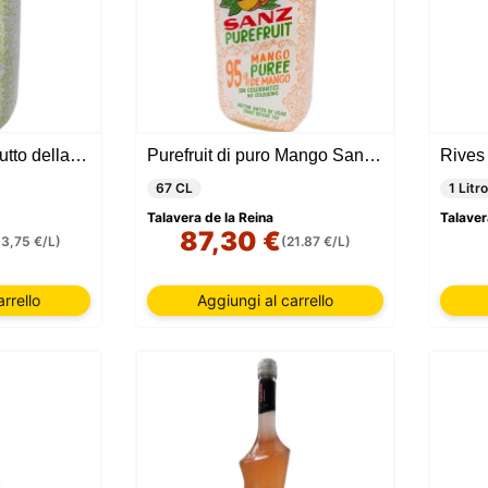
Purefruit di puro Frutto della passione Sanz - 6 unità
Purefruit di puro Mango Sanz - 6 unità
Rives 
67 CL
1 Litro
Talavera de la Reina
Talaver
87,30 €
13,75 €/L)
(21.87 €/L)
rrello
Aggiungi al carrello