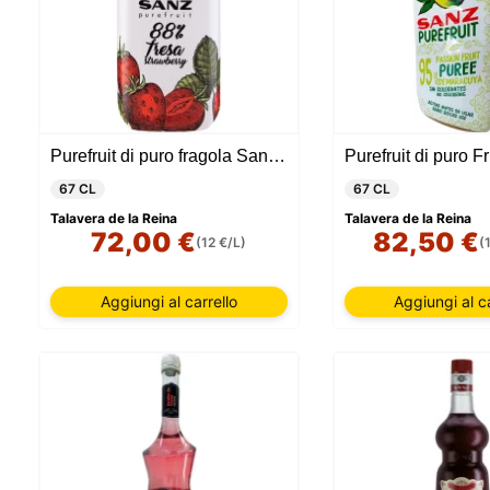
Purefruit di puro fragola Sanz - 6 unità
67 CL
67 CL
Talavera de la Reina
Talavera de la Reina
72,00 €
82,50 €
(12 €/L)
(
Aggiungi al carrello
Aggiungi al ca