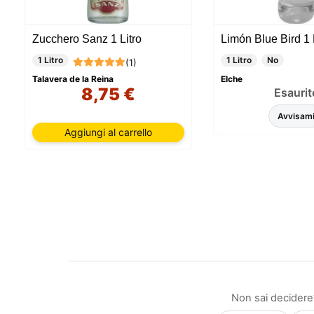
informaz
queste t
includer
Zucchero Sanz 1 Litro
Limón Blue Bird 1 
session
vari sco
1 Litro
1 Litro
No
(1)
mantener
e, infin
Talavera de la Reina
Elche
8,75 €
Esaurit
essenzi
personal
Avvisam
nella tu
Aggiungi al carrello
Non sai decidere?