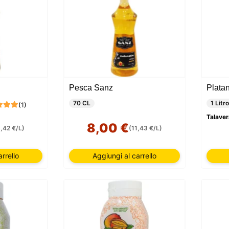
Pesca Sanz
Platan
70 CL
1 Litro
(1)
Talaver
8,00 €
1,42 €/L)
(11,43 €/L)
rrello
Aggiungi al carrello