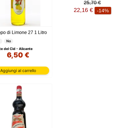
25,70 €
22,16 €
-14%
po di Limone 27 1 Litro
No
e del Cid - Alicante
6,50 €
Aggiungi al carrello