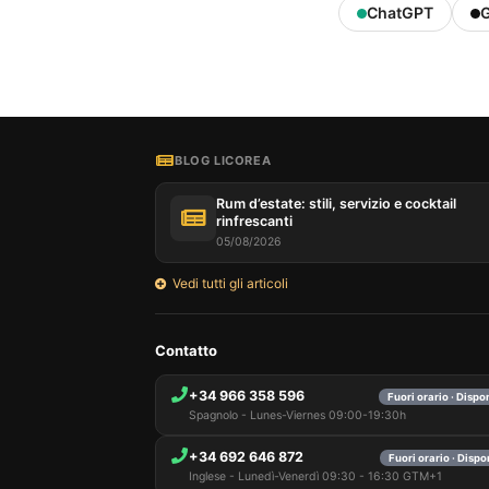
ChatGPT
G
BLOG LICOREA
Rum d’estate: stili, servizio e cocktail
rinfrescanti
05/08/2026
Vedi tutti gli articoli
Contatto
+34 966 358 596
Fuori orario · Dispo
Spagnolo - Lunes-Viernes 09:00-19:30h
+34 692 646 872
Fuori orario · Dispo
Inglese - Lunedì-Venerdì 09:30 - 16:30 GTM+1