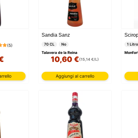
Sandia Sanz
Scirop
70 CL
No
1 Litro
(5)
Talavera de la Reina
Monfort
 €
10,60 €
(15,14 €/L)
rrello
Aggiungi al carrello