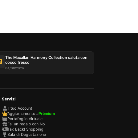
The Macallan Harmony Collection saluta con
cocco fresco
04/08/2026
Servizi
Il tuo Account
Aggiornamento a
Prémium
Portafoglio Virtuale
Fai un regalo con Noi
Tax Back! Shopping
Sala di Degustazione