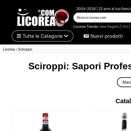
2004-2026 | 22 anni al tuo fianc
Ricerca
Licorea.com
Licorea Trends:
Idee Regalo
|
Vini
|
Tutte le Categorie
Nuovi prodotti
Licorea
›
Sciroppo
Sciroppi: Sapori Profes
Marc
Catal