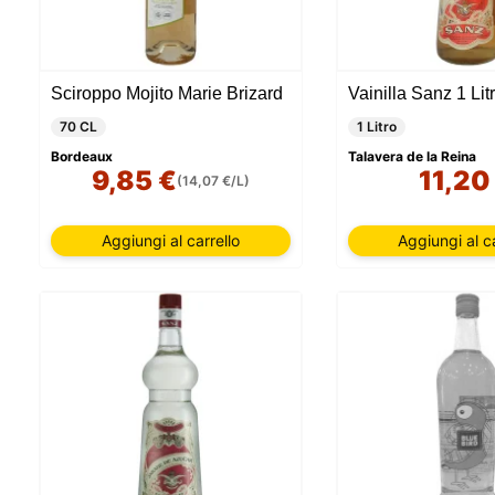
Sciroppo Mojito Marie Brizard
Vainilla Sanz 1 Lit
70 CL
1 Litro
Bordeaux
Talavera de la Reina
9,85 €
11,20
(14,07 €/L)
Aggiungi al carrello
Aggiungi al ca
Il nostr