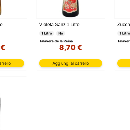
ro
Violeta Sanz 1 Litro
1 Litro
No
1 Litro
Talavera de la Reina
Talaver
 €
8,70 €
rrello
Aggiungi al carrello
Questo sito utilizza i cookie
o sito utilizza cookie che possono leggere, memorizzare e scrive